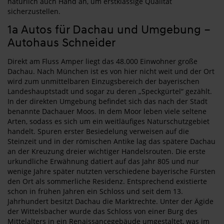
natürlich auch Hand an, um erstklassige Qualität
sicherzustellen.
1a Autos für Dachau und Umgebung –
Autohaus Schneider
Direkt am Fluss Amper liegt das 48.000 Einwohner große
Dachau. Nach München ist es von hier nicht weit und der Ort
wird zum unmittelbaren Einzugsbereich der bayerischen
Landeshauptstadt und sogar zu deren „Speckgürtel“ gezählt.
In der direkten Umgebung befindet sich das nach der Stadt
benannte Dachauer Moos. In dem Moor leben viele seltene
Arten, sodass es sich um ein weitläufiges Naturschutzgebiet
handelt. Spuren erster Besiedelung verweisen auf die
Steinzeit und in der römischen Antike lag das spätere Dachau
an der Kreuzung dreier wichtiger Handelsrouten. Die erste
urkundliche Erwähnung datiert auf das Jahr 805 und nur
wenige Jahre später nutzten verschiedene bayerische Fürsten
den Ort als sommerliche Residenz. Entsprechend existierte
schon in frühen Jahren ein Schloss und seit dem 13.
Jahrhundert besitzt Dachau die Marktrechte. Unter der Ägide
der Wittelsbacher wurde das Schloss von einer Burg des
Mittelalters in ein Renaissancegebäude umgestaltet, was im