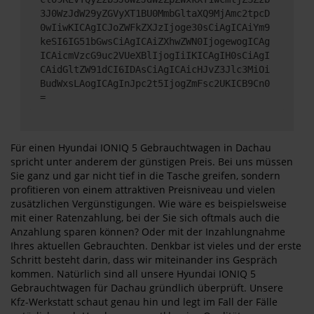
3J0WzJdW29yZGVyXT1BU0MmbGltaXQ9MjAmc2tpcD
0wIiwKICAgICJoZWFkZXJzIjoge30sCiAgICAiYm9
keSI6IG51bGwsCiAgICAiZXhwZWN0IjogewogICAg
ICAicmVzcG9uc2VUeXBlIjogIiIKICAgIH0sCiAgI
CAidGltZW91dCI6IDAsCiAgICAicHJvZ3Jlc3MiOi
BudWxsLAogICAgInJpc2t5IjogZmFsc2UKICB9Cn0
=
Für einen Hyundai IONIQ 5 Gebrauchtwagen in Dachau
spricht unter anderem der günstigen Preis. Bei uns müssen
Sie ganz und gar nicht tief in die Tasche greifen, sondern
profitieren von einem attraktiven Preisniveau und vielen
zusätzlichen Vergünstigungen. Wie wäre es beispielsweise
mit einer Ratenzahlung, bei der Sie sich oftmals auch die
Anzahlung sparen können? Oder mit der Inzahlungnahme
Ihres aktuellen Gebrauchten. Denkbar ist vieles und der erste
Schritt besteht darin, dass wir miteinander ins Gespräch
kommen. Natürlich sind all unsere Hyundai IONIQ 5
Gebrauchtwagen für Dachau gründlich überprüft. Unsere
Kfz-Werkstatt schaut genau hin und legt im Fall der Fälle