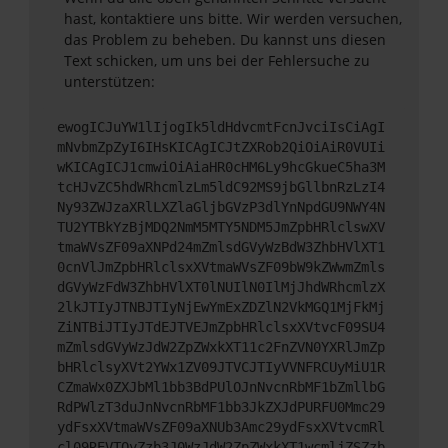
hast, kontaktiere uns bitte. Wir werden versuchen,
das Problem zu beheben. Du kannst uns diesen
Text schicken, um uns bei der Fehlersuche zu
unterstützen:
ewogICJuYW1lIjogIk5ldHdvcmtFcnJvciIsCiAgI
mNvbmZpZyI6IHsKICAgICJtZXRob2QiOiAiR0VUIi
wKICAgICJ1cmwiOiAiaHR0cHM6Ly9hcGkueC5ha3M
tcHJvZC5hdWRhcmlzLm5ldC92MS9jbGllbnRzLzI4
Ny93ZWJzaXRlLXZlaGljbGVzP3dlYnNpdGU9NWY4N
TU2YTBkYzBjMDQ2NmM5MTY5NDM5JmZpbHRlclswXV
tmaWVsZF09aXNPd24mZmlsdGVyWzBdW3ZhbHVlXT1
0cnVlJmZpbHRlclsxXVtmaWVsZF09bW9kZWwmZmls
dGVyWzFdW3ZhbHVlXT0lNUIlN0IlMjJhdWRhcmlzX
2lkJTIyJTNBJTIyNjEwYmExZDZlN2VkMGQ1MjFkMj
ZiNTBiJTIyJTdEJTVEJmZpbHRlclsxXVtvcF09SU4
mZmlsdGVyWzJdW2ZpZWxkXT11c2FnZVN0YXRlJmZp
bHRlclsyXVt2YWx1ZV09JTVCJTIyVVNFRCUyMiU1R
CZmaWx0ZXJbMl1bb3BdPUlOJnNvcnRbMF1bZmllbG
RdPWlzT3duJnNvcnRbMF1bb3JkZXJdPURFU0Mmc29
ydFsxXVtmaWVsZF09aXNUb3Amc29ydFsxXVtvcmRl
cl09REVTQyZzb3J0WzJdW2ZpZWxkXT1wcmljZSZzb