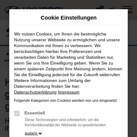
Zum
0
MENÜ
Hauptinhalt
Cookie Einstellungen
springen
Wir nutzen Cookies, um Ihnen die bestmögliche
Nutzung unserer Webseite zu ermöglichen und unsere
Kommunikation mit Ihnen zu verbessern. Wir
berücksichtigen hierbei Ihre Präferenzen und
Startseite
Dachau
Hyundai
Hyundai IONIQ 5
Hyundai IONIQ 5
verarbeiten Daten für Marketing und Statistiken nur,
gebraucht in Dachau günstig kaufen
wenn Sie uns Ihre Einwilligung geben. Wenn Sie zu
einem späteren Zeitpunkt Ihre Meinung ändern, können
Sie die Einwilligung jederzeit für die Zukunft widerrufen.
Hyundai IONIQ 5
Weitere Informationen zum Umfang der
Datenverarbeitung finden Sie hier:
gebraucht in Dachau
Datenschutzerklärung
Impressum
Folgende Kategorien von Cookies werden von uns eingesetzt:
günstig kaufen
Essentiell
Hyundai IONIQ 5 Gebrauchtwagen –
Diese Technologien sind erforderlich, um die
Kernfunktionalität der Webseite zu gewährleisten.
Ihr sicherer Autokauf für Dachau
audaris