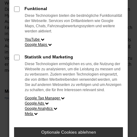
Wenn Sie in einem sicheren und zuverlässigen Fahrzeug in
Dachau unterwegs sein möchten, empfehlen wir Ihnen einen
Funktional
Hyundai IONIQ 5 Gebrauchtwagen. Der Grund für unsere
Diese Technologien bieten die bestmögliche Funktionalität
Auswahl liegt vor allem in der hohen Qualität dieses
der Webseite. Services von Drittanbietern wie Google
Maps, Chats, Fahrzeugbewertungssystem und weitere
Fahrzeugs. Sowohl in der aktuellen Modellgeneration als auch
werden aktiviert.
in älteren Auflagen punktet dieses Fahrzeug mit 1a-
Verarbeitung und einer überaus fortschrittlichen Technik. Als
YouTube
Google Maps
Autohändler mit viel Erfahrung und einer tiefen Verankerung
in Dachau und Umgebung sind wir gerne bereit, Ihnen die
Statistik und Marketing
Vorzüge unserer Hyundai IONIQ 5 Gebrauchtwagen vor Ort zu
erläutern. Wir lassen Sie einsteigen und halten oftmals gleich
Diese Technologien ermöglichen es uns, die Nutzung der
Webseite zu analysieren, um die Leistung zu messen und
mehrere Modelle für Sie auf Lager.
zu verbessern. Zudem werden Technologien eingesetzt,
die von dritten Werbetreibenden verwendet werden, um
Sie auf anderen Webseiten zu verfolgen und um Anzeigen
zu schalten, die für Ihre Interessen relevant sind.
Marken
Hyundai
Google Tag Manager
Google Ads
Google Analytics
Fehler: Network Error
Meta
Beim Laden ist ein Fehler aufgetreten.
Hier sind ein paar Tipps, die dir helfen können:
Optionale Cookies ablehnen