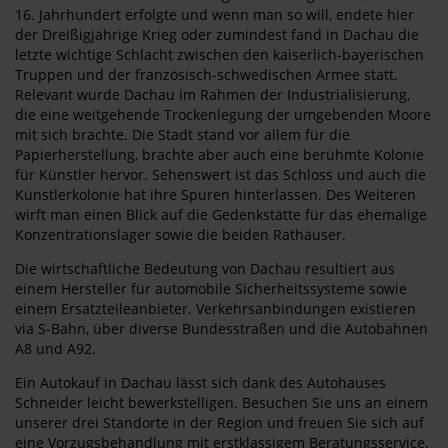
16. Jahrhundert erfolgte und wenn man so will, endete hier
der Dreißigjährige Krieg oder zumindest fand in Dachau die
letzte wichtige Schlacht zwischen den kaiserlich-bayerischen
Truppen und der französisch-schwedischen Armee statt.
Relevant wurde Dachau im Rahmen der Industrialisierung,
die eine weitgehende Trockenlegung der umgebenden Moore
mit sich brachte. Die Stadt stand vor allem für die
Papierherstellung, brachte aber auch eine berühmte Kolonie
für Künstler hervor. Sehenswert ist das Schloss und auch die
Künstlerkolonie hat ihre Spuren hinterlassen. Des Weiteren
wirft man einen Blick auf die Gedenkstätte für das ehemalige
Konzentrationslager sowie die beiden Rathäuser.
Die wirtschaftliche Bedeutung von Dachau resultiert aus
einem Hersteller für automobile Sicherheitssysteme sowie
einem Ersatzteileanbieter. Verkehrsanbindungen existieren
via S-Bahn, über diverse Bundesstraßen und die Autobahnen
A8 und A92.
Ein Autokauf in Dachau lässt sich dank des Autohauses
Schneider leicht bewerkstelligen. Besuchen Sie uns an einem
unserer drei Standorte in der Region und freuen Sie sich auf
eine Vorzugsbehandlung mit erstklassigem Beratungsservice.