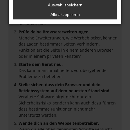
Überprüfe deine Firewall und deine
Auswahl speichern
Internetverbindung.
Alle akzeptieren
Laden andere Webseiten, zum Beispiel deine
Suchmaschine?
Prüfe deine Browsererweiterungen.
Manche Erweiterungen, wie Werbeblocker, können
das Laden bestimmter Seiten verhindern.
Funktioniert die Seite in einem anderen Browser
oder in einem privaten Fenster?
Starte dein Gerät neu.
Das kann manchmal helfen, vorübergehende
Probleme zu beheben.
Stelle sicher, dass dein Browser und dein
Betriebssystem auf dem neuesten Stand sind.
Veraltete Software birgt nicht nur ein
Sicherheitsrisiko, sondern kann auch dazu führen,
dass bestimmte Funktionen nicht mehr
unterstützt werden.
Wende dich an den Webseitenbetreiber.
Wenn du alle oben genannten Schritte versucht