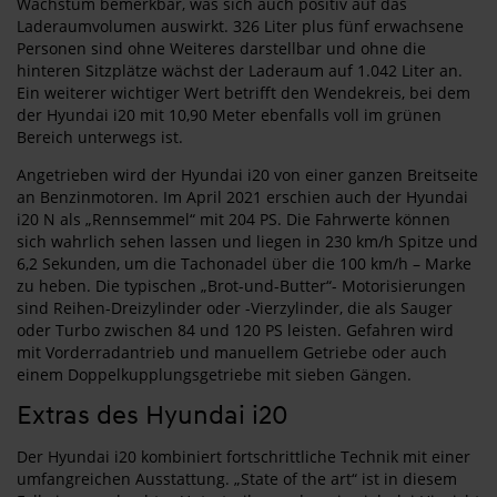
Wachstum bemerkbar, was sich auch positiv auf das
Laderaumvolumen auswirkt. 326 Liter plus fünf erwachsene
Personen sind ohne Weiteres darstellbar und ohne die
hinteren Sitzplätze wächst der Laderaum auf 1.042 Liter an.
Ein weiterer wichtiger Wert betrifft den Wendekreis, bei dem
der Hyundai i20 mit 10,90 Meter ebenfalls voll im grünen
Bereich unterwegs ist.
Angetrieben wird der Hyundai i20 von einer ganzen Breitseite
an Benzinmotoren. Im April 2021 erschien auch der Hyundai
i20 N als „Rennsemmel“ mit 204 PS. Die Fahrwerte können
sich wahrlich sehen lassen und liegen in 230 km/h Spitze und
6,2 Sekunden, um die Tachonadel über die 100 km/h – Marke
zu heben. Die typischen „Brot-und-Butter“- Motorisierungen
sind Reihen-Dreizylinder oder -Vierzylinder, die als Sauger
oder Turbo zwischen 84 und 120 PS leisten. Gefahren wird
mit Vorderradantrieb und manuellem Getriebe oder auch
einem Doppelkupplungsgetriebe mit sieben Gängen.
Extras des Hyundai i20
Der Hyundai i20 kombiniert fortschrittliche Technik mit einer
umfangreichen Ausstattung. „State of the art“ ist in diesem