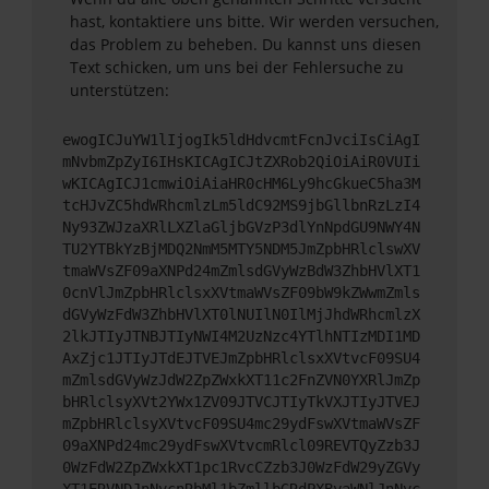
hast, kontaktiere uns bitte. Wir werden versuchen,
das Problem zu beheben. Du kannst uns diesen
Text schicken, um uns bei der Fehlersuche zu
unterstützen:
ewogICJuYW1lIjogIk5ldHdvcmtFcnJvciIsCiAgI
mNvbmZpZyI6IHsKICAgICJtZXRob2QiOiAiR0VUIi
wKICAgICJ1cmwiOiAiaHR0cHM6Ly9hcGkueC5ha3M
tcHJvZC5hdWRhcmlzLm5ldC92MS9jbGllbnRzLzI4
Ny93ZWJzaXRlLXZlaGljbGVzP3dlYnNpdGU9NWY4N
TU2YTBkYzBjMDQ2NmM5MTY5NDM5JmZpbHRlclswXV
tmaWVsZF09aXNPd24mZmlsdGVyWzBdW3ZhbHVlXT1
0cnVlJmZpbHRlclsxXVtmaWVsZF09bW9kZWwmZmls
dGVyWzFdW3ZhbHVlXT0lNUIlN0IlMjJhdWRhcmlzX
2lkJTIyJTNBJTIyNWI4M2UzNzc4YTlhNTIzMDI1MD
AxZjc1JTIyJTdEJTVEJmZpbHRlclsxXVtvcF09SU4
mZmlsdGVyWzJdW2ZpZWxkXT11c2FnZVN0YXRlJmZp
bHRlclsyXVt2YWx1ZV09JTVCJTIyTkVXJTIyJTVEJ
mZpbHRlclsyXVtvcF09SU4mc29ydFswXVtmaWVsZF
09aXNPd24mc29ydFswXVtvcmRlcl09REVTQyZzb3J
0WzFdW2ZpZWxkXT1pc1RvcCZzb3J0WzFdW29yZGVy
XT1ERVNDJnNvcnRbMl1bZmllbGRdPXByaWNlJnNvc