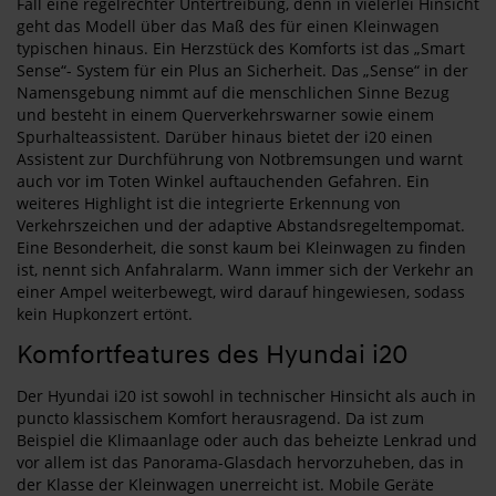
Fall eine regelrechter Untertreibung, denn in vielerlei Hinsicht
geht das Modell über das Maß des für einen Kleinwagen
typischen hinaus. Ein Herzstück des Komforts ist das „Smart
Sense“- System für ein Plus an Sicherheit. Das „Sense“ in der
Namensgebung nimmt auf die menschlichen Sinne Bezug
und besteht in einem Querverkehrswarner sowie einem
Spurhalteassistent. Darüber hinaus bietet der i20 einen
Assistent zur Durchführung von Notbremsungen und warnt
auch vor im Toten Winkel auftauchenden Gefahren. Ein
weiteres Highlight ist die integrierte Erkennung von
Verkehrszeichen und der adaptive Abstandsregeltempomat.
Eine Besonderheit, die sonst kaum bei Kleinwagen zu finden
ist, nennt sich Anfahralarm. Wann immer sich der Verkehr an
einer Ampel weiterbewegt, wird darauf hingewiesen, sodass
kein Hupkonzert ertönt.
Komfortfeatures des Hyundai i20
Der Hyundai i20 ist sowohl in technischer Hinsicht als auch in
puncto klassischem Komfort herausragend. Da ist zum
Beispiel die Klimaanlage oder auch das beheizte Lenkrad und
vor allem ist das Panorama-Glasdach hervorzuheben, das in
der Klasse der Kleinwagen unerreicht ist. Mobile Geräte