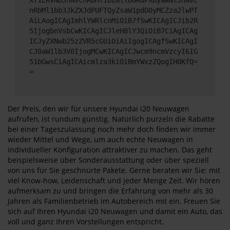
nRbMl1bb3JkZXJdPUFTQyZsaW1pdD0yMCZza2lwPT
AiLAogICAgImhlYWRlcnMiOiB7fSwKICAgICJib2R
5IjogbnVsbCwKICAgICJleHBlY3QiOiB7CiAgICAg
ICJyZXNwb25zZVR5cGUiOiAiIgogICAgfSwKICAgI
CJ0aW1lb3V0IjogMCwKICAgICJwcm9ncmVzcyI6IG
51bGwsCiAgICAicmlza3kiOiBmYWxzZQogIH0KfQ=
=
Der Preis, den wir für unsere Hyundai i20 Neuwagen
aufrufen, ist rundum günstig. Natürlich purzeln die Rabatte
bei einer Tageszulassung noch mehr doch finden wir immer
wieder Mittel und Wege, um auch echte Neuwagen in
individueller Konfiguration attraktiver zu machen. Das geht
beispielsweise über Sonderausstattung oder über speziell
von uns für Sie geschnürte Pakete. Gerne beraten wir Sie: mit
viel Know-how, Leidenschaft und jeder Menge Zeit. Wir hören
aufmerksam zu und bringen die Erfahrung von mehr als 30
Jahren als Familienbetrieb im Autobereich mit ein. Freuen Sie
sich auf Ihren Hyundai i20 Neuwagen und damit ein Auto, das
voll und ganz Ihren Vorstellungen entspricht.