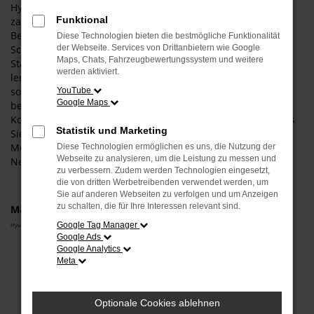
Hyundai i20 Neuwagen entscheiden. Dieses Modell hat in
Funktional
zahlreichen Tests und Vergleichen seine Extraklasse unter
Beweis gestellt und zählt auch bei uns im Autocenter
Diese Technologien bieten die bestmögliche Funktionalität
Schneider zu den Lieblingen. Die Rede ist von einem echten
der Webseite. Services von Drittanbietern wie Google
Maps, Chats, Fahrzeugbewertungssystem und weitere
Star und damit einem Modell, das Sie unbedingt kennen
werden aktiviert.
lernen sollten. Warum es ein Hyundai i20 Neuwagen sein
sollte? Diese Frage können wir Ihnen nur zum Teil
YouTube
Google Maps
beantworten. Fakt ist aber, dass Sie nur hier individuell die
Konfiguration festlegen können. Konkret bedeutet dies, dass
Statistik und Marketing
Sie allein entscheiden, in welcher Farbe, welcher
Motorisierung und mit welcher Ausstattung ein Hyundai i20
Diese Technologien ermöglichen es uns, die Nutzung der
Webseite zu analysieren, um die Leistung zu messen und
Neuwagen zu Ihnen gelangt.
zu verbessern. Zudem werden Technologien eingesetzt,
die von dritten Werbetreibenden verwendet werden, um
Sie auf anderen Webseiten zu verfolgen und um Anzeigen
zu schalten, die für Ihre Interessen relevant sind.
Marken
Google Tag Manager
Hyundai
Google Ads
Google Analytics
Fehler: Network Error
Meta
Beim Laden ist ein Fehler aufgetreten.
Hier sind ein paar Tipps, die dir helfen können:
Optionale Cookies ablehnen