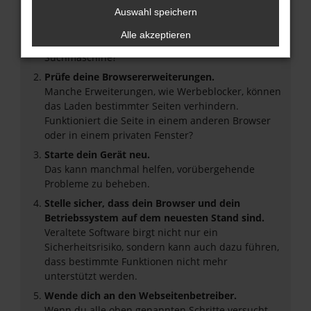
Auswahl speichern
Überprüfe deine Firewall und deine
Internetverbindung.
Alle akzeptieren
Laden andere Webseiten, zum Beispiel deine
Suchmaschine?
Prüfe deine Browsererweiterungen.
Manche Erweiterungen, wie Werbeblocker, können
das Laden bestimmter Seiten verhindern.
Funktioniert die Seite in einem anderen Browser
oder in einem privaten Fenster?
Starte dein Gerät neu.
Das kann manchmal helfen, vorübergehende
Probleme zu beheben.
Stelle sicher, dass dein Browser und dein
Betriebssystem auf dem neuesten Stand sind.
Veraltete Software birgt nicht nur ein
Sicherheitsrisiko, sondern kann auch dazu führen,
dass bestimmte Funktionen nicht mehr
unterstützt werden.
Wende dich an den Webseitenbetreiber.
Wenn du alle oben genannten Schritte versucht