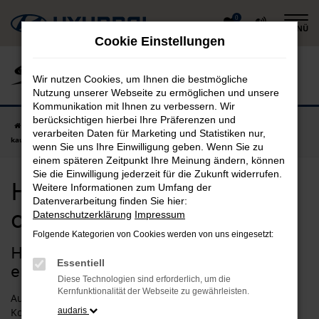
Zum
0
MENÜ
Hauptinhalt
Cookie Einstellungen
springen
Wir nutzen Cookies, um Ihnen die bestmögliche
Nutzung unserer Webseite zu ermöglichen und unsere
Kommunikation mit Ihnen zu verbessern. Wir
berücksichtigen hierbei Ihre Präferenzen und
Startseite
Hyundai
Hyundai i20
Hyundai i20 Neuwagen online
verarbeiten Daten für Marketing und Statistiken nur,
kaufen
wenn Sie uns Ihre Einwilligung geben. Wenn Sie zu
einem späteren Zeitpunkt Ihre Meinung ändern, können
Sie die Einwilligung jederzeit für die Zukunft widerrufen.
Hyundai i20 Neuwagen
Weitere Informationen zum Umfang der
Datenverarbeitung finden Sie hier:
online kaufen
Datenschutzerklärung
Impressum
Folgende Kategorien von Cookies werden von uns eingesetzt:
Hyundai i20 Neuwagen – einfach
Essentiell
erstklassig
Diese Technologien sind erforderlich, um die
Kernfunktionalität der Webseite zu gewährleisten.
Autokaufen ohne „Wenn und aber“ und ohne jeden
Kompromiss? Das können Sie, wenn Sie sich für einen
audaris