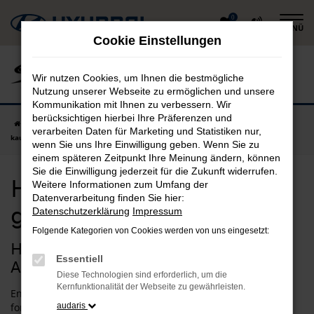
Zum
0
MENÜ
Hauptinhalt
Cookie Einstellungen
springen
Wir nutzen Cookies, um Ihnen die bestmögliche
Nutzung unserer Webseite zu ermöglichen und unsere
Kommunikation mit Ihnen zu verbessern. Wir
berücksichtigen hierbei Ihre Präferenzen und
Startseite
Augsburg
Hyundai
Hyundai i10 in Augsburg günstig
verarbeiten Daten für Marketing und Statistiken nur,
kaufen
wenn Sie uns Ihre Einwilligung geben. Wenn Sie zu
einem späteren Zeitpunkt Ihre Meinung ändern, können
Sie die Einwilligung jederzeit für die Zukunft widerrufen.
Hyundai i10 in Augsburg
Weitere Informationen zum Umfang der
Datenverarbeitung finden Sie hier:
günstig kaufen
Datenschutzerklärung
Impressum
Folgende Kategorien von Cookies werden von uns eingesetzt:
Hyundai i10 – unsere Idee für
Essentiell
Augsburg
Diese Technologien sind erforderlich, um die
Kernfunktionalität der Webseite zu gewährleisten.
Entscheiden Sie sich für einen Hyundai i10 und Sie fahren
fortan bestens motorisiert durch Augsburg. Wir verstehen
audaris