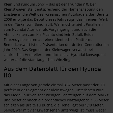
Klein und rundum „oho“ – das ist der Hyundai i10. Der
Kleinstwagen stellt entsprechend der Namensgebung den
Einstieg in die Welt des koreanischen Autobauers dar. Bereits
2008 erfolgte das Debüt dieses Fahrzeugs, das in einem Werk
in der Türkei vom Band läuft. Wer möchte, zieht Parallelen
zum Hyundai Atos, der als Vorgänger gilt und auch die
Ähnlichkeiten zum Kia Picanto sind kein Zufall. Beide
Fahrzeuge basieren auf einer identischen Plattform.
Bemerkenswert ist die Präsentation der dritten Generation im
Jahr 2019. Das Segment der Kleinwagen verwaist bei
zahlreichen Herstellern und doch setzt Hyundai konsequent
weiter auf die stadttauglichen Winzlinge.
Aus dem Datenblatt für den Hyundai
i10
Mit einer Länge von gerade einmal 3,67 Meter passt der i10
perfekt in das Segment der Kleinstwagen. Unterboten wird
das Modell nur von sehr wenigen Fahrzeugen auf dem Mark t
und bietet dennoch ein ordentliches Platzangebot. 1,68 Meter
schlagen als Breite zu Buche, die Höhe liegt bei 1,48 Meter.
Selbst, wer mit vier Erwachsenen unterwegs ist, muss weder