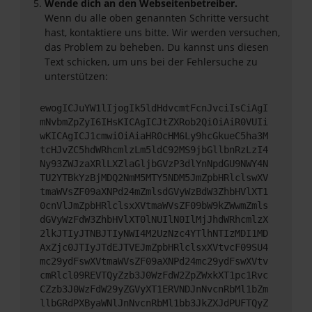
Wende dich an den Webseitenbetreiber.
Wenn du alle oben genannten Schritte versucht
hast, kontaktiere uns bitte. Wir werden versuchen,
das Problem zu beheben. Du kannst uns diesen
Text schicken, um uns bei der Fehlersuche zu
unterstützen:
ewogICJuYW1lIjogIk5ldHdvcmtFcnJvciIsCiAgI
mNvbmZpZyI6IHsKICAgICJtZXRob2QiOiAiR0VUIi
wKICAgICJ1cmwiOiAiaHR0cHM6Ly9hcGkueC5ha3M
tcHJvZC5hdWRhcmlzLm5ldC92MS9jbGllbnRzLzI4
Ny93ZWJzaXRlLXZlaGljbGVzP3dlYnNpdGU9NWY4N
TU2YTBkYzBjMDQ2NmM5MTY5NDM5JmZpbHRlclswXV
tmaWVsZF09aXNPd24mZmlsdGVyWzBdW3ZhbHVlXT1
0cnVlJmZpbHRlclsxXVtmaWVsZF09bW9kZWwmZmls
dGVyWzFdW3ZhbHVlXT0lNUIlN0IlMjJhdWRhcmlzX
2lkJTIyJTNBJTIyNWI4M2UzNzc4YTlhNTIzMDI1MD
AxZjc0JTIyJTdEJTVEJmZpbHRlclsxXVtvcF09SU4
mc29ydFswXVtmaWVsZF09aXNPd24mc29ydFswXVtv
cmRlcl09REVTQyZzb3J0WzFdW2ZpZWxkXT1pc1Rvc
CZzb3J0WzFdW29yZGVyXT1ERVNDJnNvcnRbMl1bZm
llbGRdPXByaWNlJnNvcnRbMl1bb3JkZXJdPUFTQyZ