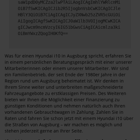
saW1pdD0yMCZza2lwPTAiLAogICAgImhlYWRlcnMi
OiB7fSwKICAgICJib2R5IjogbnVsbCwKICAgICJle
HBlY3QiOiB7CiAgICAgICJyZXNwb25zZVR5cGUiOi
AiIgogICAgfSwKICAgICJ0aW1lb3V0IjogMCwKICA
gICJwcm9ncmVzcyI6IG51bGwsCiAgICAicmlza3ki
OiBmYWxzZQogIH0KfQ==
Was für einen Hyundai i10 in Augsburg spricht, erfahren Sie
in einem persönlichen Beratungsgespräch mit einer unserer
Mitarbeiterinnen oder einem unserer Mitarbeiter. Wir sind
ein Familienbetrieb, der seit Ende der 1980er Jahre in der
Region rund um Augsburg beheimatet ist. Wir denken in
Ihrem Sinne weiter und unterbreiten maßgeschneiderte
Fahrzeugangebote zu erstklassigen Preisen. Des Weiteren
bieten wir Ihnen die Möglichkeit einer Finanzierung zu
günstigen Konditionen und nehmen natürlich auch Ihren
vorhandenen Gebrauchtwagen in Zahlung. Zahlen Sie in
Raten und fahren Sie schon jetzt mit einem Hyundai i10 über
die Straßen von Augsburg – wir machen es möglich und
stehen jederzeit gerne an Ihrer Seite.