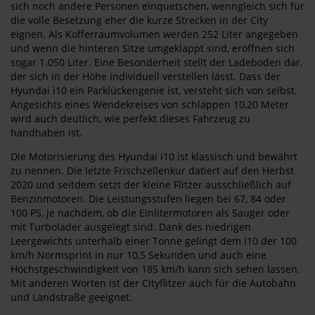
sich noch andere Personen einquetschen, wenngleich sich für
die volle Besetzung eher die kurze Strecken in der City
eignen. Als Kofferraumvolumen werden 252 Liter angegeben
und wenn die hinteren Sitze umgeklappt sind, eröffnen sich
sogar 1.050 Liter. Eine Besonderheit stellt der Ladeboden dar,
der sich in der Höhe individuell verstellen lässt. Dass der
Hyundai i10 ein Parklückengenie ist, versteht sich von selbst.
Angesichts eines Wendekreises von schlappen 10,20 Meter
wird auch deutlich, wie perfekt dieses Fahrzeug zu
handhaben ist.
Die Motorisierung des Hyundai i10 ist klassisch und bewährt
zu nennen. Die letzte Frischzellenkur datiert auf den Herbst
2020 und seitdem setzt der kleine Flitzer ausschließlich auf
Benzinmotoren. Die Leistungsstufen liegen bei 67, 84 oder
100 PS, je nachdem, ob die Einlitermotoren als Sauger oder
mit Turbolader ausgelegt sind. Dank des niedrigen
Leergewichts unterhalb einer Tonne gelingt dem i10 der 100
km/h Normsprint in nur 10,5 Sekunden und auch eine
Höchstgeschwindigkeit von 185 km/h kann sich sehen lassen.
Mit anderen Worten ist der Cityflitzer auch für die Autobahn
und Landstraße geeignet.