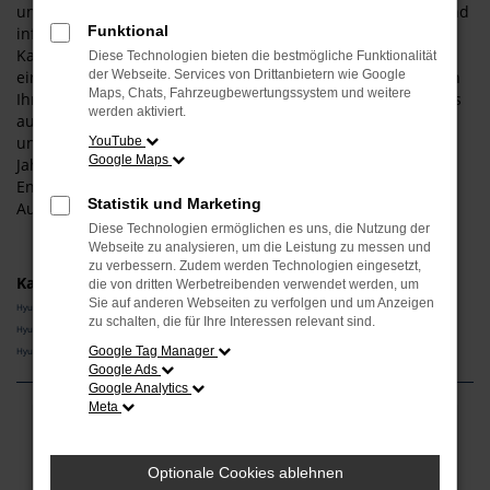
uns als Experten für diesen Hersteller und dieses Modell und
Funktional
informieren Sie gern über die vielen Vorteile, die aus einem
Kauf resultieren. Gerne lassen wir Sie bei uns vor Ort
Diese Technologien bieten die bestmögliche Funktionalität
einsteigen – der Weg aus Augsburg ist nicht weit. Wir bieten
der Webseite. Services von Drittanbietern wie Google
Maps, Chats, Fahrzeugbewertungssystem und weitere
Ihnen den Hyundai i10 sowohl als klassischen Neuwagen als
werden aktiviert.
auch als Tageszulassung. Darüber hinaus erhalten Sie bei
uns auch gebrauchte Fahrzeuge, gerne auch in Form eines
YouTube
Google Maps
Jahreswagens und damit eines jungen Gebrauchten.
Entdecken Sie die vielen Möglichkeiten, die Ihnen das
Statistik und Marketing
Autohaus Schneider bietet.
Diese Technologien ermöglichen es uns, die Nutzung der
Webseite zu analysieren, um die Leistung zu messen und
zu verbessern. Zudem werden Technologien eingesetzt,
Kategorie
die von dritten Werbetreibenden verwendet werden, um
Sie auf anderen Webseiten zu verfolgen und um Anzeigen
Hyundai i10 Vorführwagen Augsburg
zu schalten, die für Ihre Interessen relevant sind.
Hyundai i10 Tageszulassung Augsburg
Google Tag Manager
Hyundai i10 Gebrauchtwagen Augsburg
Google Ads
Google Analytics
Meta
Fehler: Network Error
Optionale Cookies ablehnen
Beim Laden ist ein Fehler aufgetreten.