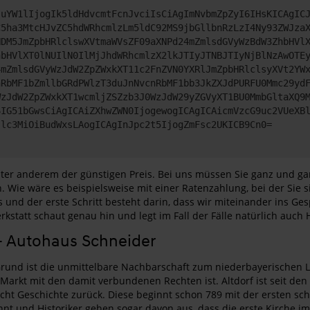
JuYW1lIjogIk5ldHdvcmtFcnJvciIsCiAgImNvbmZpZyI6IHsKICAgIC
C5ha3MtcHJvZC5hdWRhcmlzLm5ldC92MS9jbGllbnRzLzI4Ny93ZWJza
NDM5JmZpbHRlclswXVtmaWVsZF09aXNPd24mZmlsdGVyWzBdW3ZhbHVl
hbHVlXT0lNUIlN0IlMjJhdWRhcmlzX2lkJTIyJTNBJTIyNjBlNzAwOTE
4mZmlsdGVyWzJdW2ZpZWxkXT11c2FnZVN0YXRlJmZpbHRlclsyXVt2YW
nRbMF1bZmllbGRdPWlzT3duJnNvcnRbMF1bb3JkZXJdPURFU0Mmc29yd
WzJdW2ZpZWxkXT1wcmljZSZzb3J0WzJdW29yZGVyXT1BU0MmbGltaXQ9
6IG51bGwsCiAgICAiZXhwZWN0IjogewogICAgICAicmVzcG9uc2VUeXB
Jlc3MiOiBudWxsLAogICAgInJpc2t5IjogZmFsc2UKICB9Cn0=
er anderem der günstigen Preis. Bei uns müssen Sie ganz und gar n
n. Wie wäre es beispielsweise mit einer Ratenzahlung, bei der Sie
 und der erste Schritt besteht darin, dass wir miteinander ins G
statt schaut genau hin und legt im Fall der Fälle natürlich auch H
– Autohaus Schneider
Grund ist die unmittelbare Nachbarschaft zum niederbayerischen L
in Markt mit den damit verbundenen Rechten ist. Altdorf ist seit d
icht Geschichte zurück. Diese beginnt schon 789 mit der ersten s
nt und Historiker gehen sogar davon aus, dass die erste Kirche 