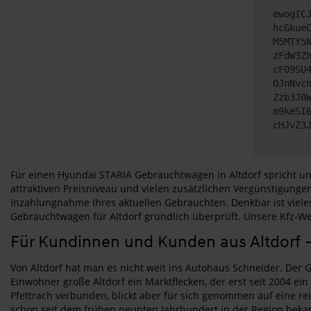
ewogIC
hcGkue
M5MTY5
zFdW3Z
cF09SU
OJnNvc
Zzb3J0
m9keSI
cHJvZ3
Für einen Hyundai STARIA Gebrauchtwagen in Altdorf spricht unt
attraktiven Preisniveau und vielen zusätzlichen Vergünstigunge
Inzahlungnahme Ihres aktuellen Gebrauchten. Denkbar ist vieles
Gebrauchtwagen für Altdorf gründlich überprüft. Unsere Kfz-Werk
Für Kundinnen und Kunden aus Altdorf 
Von Altdorf hat man es nicht weit ins Autohaus Schneider. Der 
Einwohner große Altdorf ein Marktflecken, der erst seit 2004 e
Pfettrach verbunden, blickt aber für sich genommen auf eine re
schon seit dem frühen neunten Jahrhundert in der Region bekan