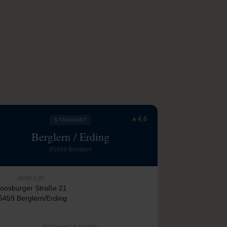
★
4,6
STANDORT
Berglern / Erding
85459 Berglern
ADRESSE
oosburger Straße 21
5459 Berglern/Erding