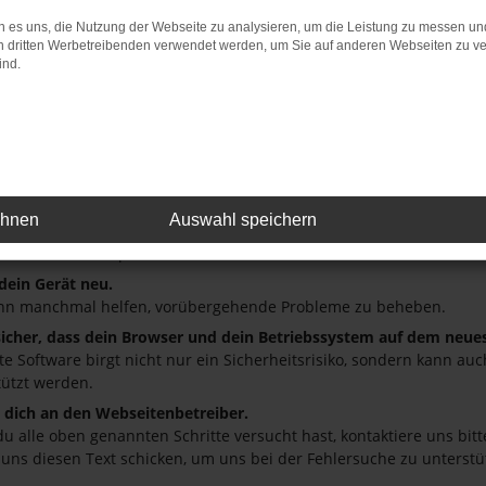
 es uns, die Nutzung der Webseite zu analysieren, um die Leistung zu messen u
: Network Error
on dritten Werbetreibenden verwendet werden, um Sie auf anderen Webseiten zu ve
ind.
 ist ein Fehler aufgetreten.
ein paar Tipps, die dir helfen können:
üfe deine Firewall und deine Internetverbindung.
andere Webseiten, zum Beispiel deine Suchmaschine?
deine Browsererweiterungen.
ehnen
Auswahl speichern
 Erweiterungen, wie Werbeblocker, können das Laden bestimmter S
r oder in einem privaten Fenster?
 dein Gerät neu.
nn manchmal helfen, vorübergehende Probleme zu beheben.
 sicher, dass dein Browser und dein Betriebssystem auf dem neue
ete Software birgt nicht nur ein Sicherheitsrisiko, sondern kann a
tützt werden.
dich an den Webseitenbetreiber.
u alle oben genannten Schritte versucht hast, kontaktiere uns bi
 uns diesen Text schicken, um uns bei der Fehlersuche zu unterstü