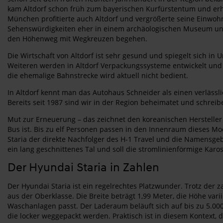
kam Altdorf schon früh zum bayerischen Kurfürstentum und erh
München profitierte auch Altdorf und vergrößerte seine Einwohn
Sehenswürdigkeiten eher in einem archäologischen Museum und 
den Höhenweg mit Wegkreuzen begehen.
Die Wirtschaft von Altdorf ist sehr gesund und spiegelt sich in
Weiteren werden in Altdorf Verpackungssysteme entwickelt und
die ehemalige Bahnstrecke wird aktuell nicht bedient.
In Altdorf kennt man das Autohaus Schneider als einen verlässl
Bereits seit 1987 sind wir in der Region beheimatet und schrei
Mut zur Erneuerung – das zeichnet den koreanischen Hersteller
Bus ist. Bis zu elf Personen passen in den Innenraum dieses Mo
Staria der direkte Nachfolger des H-1 Travel und die Namensgebu
ein lang geschnittenes Tal und soll die stromlinienförmige Karos
Der Hyundai Staria in Zahlen
Der Hyundai Staria ist ein regelrechtes Platzwunder. Trotz der 
aus der Oberklasse. Die Breite beträgt 1,99 Meter, die Höhe va
Waschanlagen passt. Der Laderaum beläuft sich auf bis zu 5.000 
die locker weggepackt werden. Praktisch ist in diesem Kontext, 