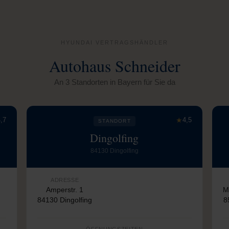
HYUNDAI VERTRAGSHÄNDLER
Autohaus Schneider
An 3 Standorten in Bayern für Sie da
,7
★
4,5
STANDORT
Dingolfing
84130 Dingolfing
ADRESSE
Amperstr. 1
M
84130 Dingolfing
8