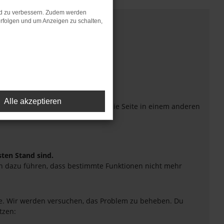
nd zu verbessern. Zudem werden
rfolgen und um Anzeigen zu schalten,
Alle akzeptieren
eiten verhindern. Funktioniert die Seite in einem anderen
sten Stand sind.
uch dazu führen, dass bestimmte Funktionen nicht mehr
tte. Wir werden versuchen, das Problem zu beheben. Du
tzen: