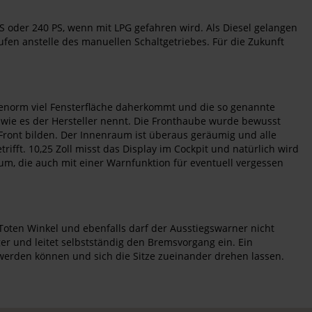
 PS oder 240 PS, wenn mit LPG gefahren wird. Als Diesel gelangen
ufen anstelle des manuellen Schaltgetriebes. Für die Zukunft
t enorm viel Fensterfläche daherkommt und die so genannte
, wie es der Hersteller nennt. Die Fronthaube wurde bewusst
 Front bilden. Der Innenraum ist überaus geräumig und alle
fft. 10,25 Zoll misst das Display im Cockpit und natürlich wird
um, die auch mit einer Warnfunktion für eventuell vergessen
 Toten Winkel und ebenfalls darf der Ausstiegswarner nicht
r und leitet selbstständig den Bremsvorgang ein. Ein
t werden können und sich die Sitze zueinander drehen lassen.