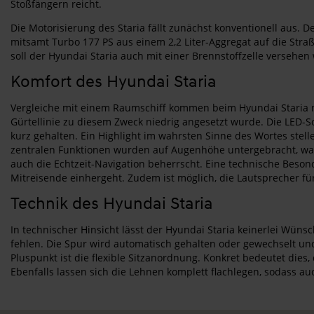
Stoßfängern reicht.
Die Motorisierung des Staria fällt zunächst konventionell aus. 
mitsamt Turbo 177 PS aus einem 2,2 Liter-Aggregat auf die Straß
soll der Hyundai Staria auch mit einer Brennstoffzelle versehe
Komfort des Hyundai Staria
Vergleiche mit einem Raumschiff kommen beim Hyundai Staria ni
Gürtellinie zu diesem Zweck niedrig angesetzt wurde. Die LED-S
kurz gehalten. Ein Highlight im wahrsten Sinne des Wortes stel
zentralen Funktionen wurden auf Augenhöhe untergebracht, was a
auch die Echtzeit-Navigation beherrscht. Eine technische Beson
Mitreisende einhergeht. Zudem ist möglich, die Lautsprecher 
Technik des Hyundai Staria
In technischer Hinsicht lässt der Hyundai Staria keinerlei Wüns
fehlen. Die Spur wird automatisch gehalten oder gewechselt un
Pluspunkt ist die flexible Sitzanordnung. Konkret bedeutet die
Ebenfalls lassen sich die Lehnen komplett flachlegen, sodass 