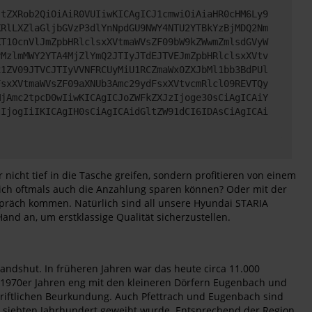
JtZXRob2QiOiAiR0VUIiwKICAgICJ1cmwiOiAiaHR0cHM6Ly9
XRlLXZlaGljbGVzP3dlYnNpdGU9NWY4NTU2YTBkYzBjMDQ2Nm
XT10cnVlJmZpbHRlclsxXVtmaWVsZF09bW9kZWwmZmlsdGVyW
yMzlmMWY2YTA4MjZlYmQ2JTIyJTdEJTVEJmZpbHRlclsxXVtv
x1ZV09JTVCJTIyVVNFRCUyMiU1RCZmaWx0ZXJbMl1bb3BdPUl
FsxXVtmaWVsZF09aXNUb3Amc29ydFsxXVtvcmRlcl09REVTQy
MjAmc2tpcD0wIiwKICAgICJoZWFkZXJzIjoge30sCiAgICAiY
lIjogIiIKICAgIH0sCiAgICAidGltZW91dCI6IDAsCiAgICAi
icht tief in die Tasche greifen, sondern profitieren von einem
 sich oftmals auch die Anzahlung sparen können? Oder mit der
espräch kommen. Natürlich sind all unsere Hyundai STARIA
and an, um erstklassige Qualität sicherzustellen.
andshut. In früheren Jahren war das heute circa 11.000
en 1970er Jahren eng mit den kleineren Dörfern Eugenbach und
chriftlichen Beurkundung. Auch Pfettrach und Eugenbach sind
im siebten Jahrhundert geweiht wurde. Entsprechend der Region