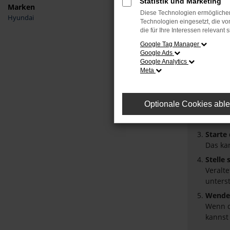
Statistik und Marketing
Marken
Diese Technologien ermöglichen
Hyundai
Fehler
Technologien eingesetzt, die v
die für Ihre Interessen relevant s
Beim Laden
Google Tag Manager
Google Ads
Hier sind 
Google Analytics
Meta
Überpr
Laden 
Prüfe 
Optionale Cookies abl
Manche
Browse
Starte
Das ka
Stelle
Veralt
unters
Wende 
Wenn d
kannst