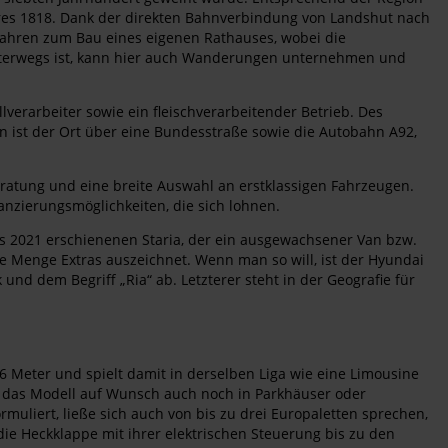
res 1818. Dank der direkten Bahnverbindung von Landshut nach
 Jahren zum Bau eines eigenen Rathauses, wobei die
unterwegs ist, kann hier auch Wanderungen unternehmen und
lverarbeiter sowie ein fleischverarbeitender Betrieb. Des
 ist der Ort über eine Bundesstraße sowie die Autobahn A92,
eratung und eine breite Auswahl an erstklassigen Fahrzeugen.
anzierungsmöglichkeiten, die sich lohnen.
es 2021 erschienenen Staria, der ein ausgewachsener Van bzw.
de Menge Extras auszeichnet. Wenn man so will, ist der Hyundai
nd dem Begriff „Ria“ ab. Letzterer steht in der Geografie für
26 Meter und spielt damit in derselben Liga wie eine Limousine
ass das Modell auf Wunsch auch noch in Parkhäuser oder
rmuliert, ließe sich auch von bis zu drei Europaletten sprechen,
 die Heckklappe mit ihrer elektrischen Steuerung bis zu den