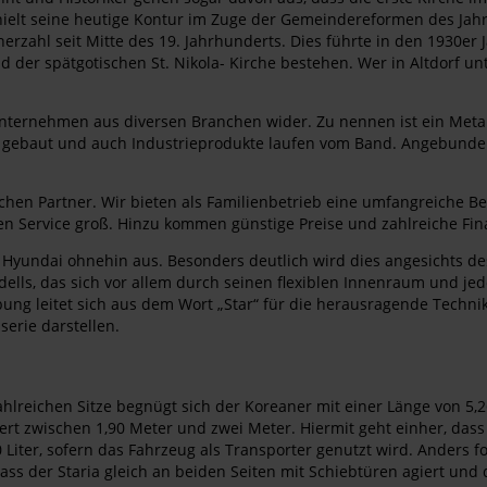
ielt seine heutige Kontur im Zuge der Gemeindereformen des Jah
erzahl seit Mitte des 19. Jahrhunderts. Dies führte in den 1930er
der spätgotischen St. Nikola- Kirche bestehen. Wer in Altdorf 
 Unternehmen aus diversen Branchen wider. Zu nennen ist ein Metal
 gebaut und auch Industrieprodukte laufen vom Band. Angebunden
ichen Partner. Wir bieten als Familienbetrieb eine umfangreiche B
ben Service groß. Hinzu kommen günstige Preise und zahlreiche Fin
 Hyundai ohnehin aus. Besonders deutlich wird dies angesichts d
dells, das sich vor allem durch seinen flexiblen Innenraum und je
ng leitet sich aus dem Wort „Star“ für die herausragende Technik u
serie darstellen.
zahlreichen Sitze begnügt sich der Koreaner mit einer Länge von 5,
riiert zwischen 1,90 Meter und zwei Meter. Hiermit geht einher, d
Liter, sofern das Fahrzeug als Transporter genutzt wird. Anders fo
dass der Staria gleich an beiden Seiten mit Schiebtüren agiert und