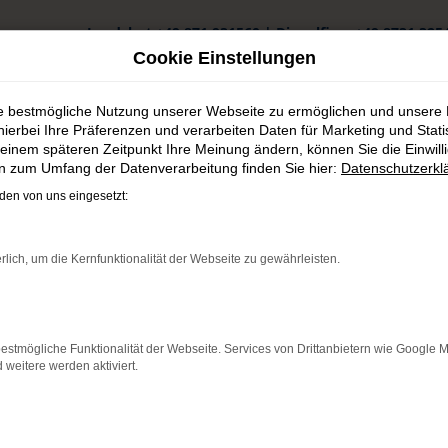
Landshut
+49 871 931560
|
Dingolfing
+49 8731 325
Cookie Einstellungen
ie bestmögliche Nutzung unserer Webseite zu ermöglichen und unsere
hierbei Ihre Präferenzen und verarbeiten Daten für Marketing und Stati
einem späteren Zeitpunkt Ihre Meinung ändern, können Sie die Einwillig
en zum Umfang der Datenverarbeitung finden Sie hier:
Datenschutzerkl
ht in Altdorf günstig kaufen
en von uns eingesetzt:
n Altdorf günstig kaufen
rlich, um die Kernfunktionalität der Webseite zu gewährleisten.
cherer Autokauf für Altdorf
dorf unterwegs sein möchten, empfehlen wir Ihnen einen Hyundai 
estmögliche Funktionalität der Webseite. Services von Drittanbietern wie Google 
tuellen Modellgeneration als auch in älteren Auflagen punktet die
eitere werden aktiviert.
und einer tiefen Verankerung in Altdorf und Umgebung sind wir ger
und halten oftmals gleich mehrere Modelle für Sie auf Lager.