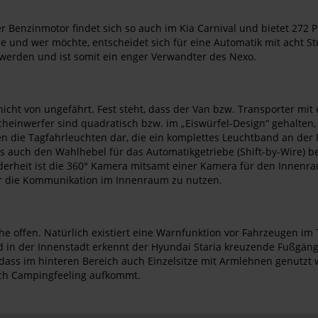
Der Benzinmotor findet sich so auch im Kia Carnival und bietet 272
e und wer möchte, entscheidet sich für eine Automatik mit acht St
n werden und ist somit ein enger Verwandter des Nexo.
cht von ungefährt. Fest steht, dass der Van bzw. Transporter mi
cheinwerfer sind quadratisch bzw. im „Eiswürfel-Design“ gehalten
len die Tagfahrleuchten dar, die ein komplettes Leuchtband an der
uch den Wahlhebel für das Automatikgetriebe (Shift-by-Wire) betri
derheit ist die 360° Kamera mitsamt einer Kamera für den Innenra
für die Kommunikation im Innenraum zu nutzen.
che offen. Natürlich existiert eine Warnfunktion vor Fahrzeugen im
d in der Innenstadt erkennt der Hyundai Staria kreuzende Fußgänge
s, dass im hinteren Bereich auch Einzelsitze mit Armlehnen genutz
auch Campingfeeling aufkommt.