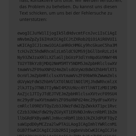
hast, kontaktiere uns bitte. Wir werden versuchen,
das Problem zu beheben. Du kannst uns diesen
Text schicken, um uns bei der Fehlersuche zu
unterstützen:
ewogICJuYW1lIjogIk5ldHdvcmtFcnJvciIsCiAgI
mNvbmZpZyI6IHsKICAgICJtZXRob2QiOiAiR0VUIi
wKICAgICJ1cmwiOiAiaHR0cHM6Ly9hcGkueC5ha3M
tcHJvZC5hdWRhcmlzLm5ldC92MS9jbGllbnRzLzI4
Ny93ZWJzaXRlLXZlaGljbGVzP3dlYnNpdGU9NWY4N
TU2YTBkYzBjMDQ2NmM5MTY5NDM5JmZpbHRlclswXV
tmaWVsZF09aXNPd24mZmlsdGVyWzBdW3ZhbHVlXT1
0cnVlJmZpbHRlclsxXVtmaWVsZF09bW9kZWwmZmls
dGVyWzFdW3ZhbHVlXT0lNUIlN0IlMjJhdWRhcmlzX
2lkJTIyJTNBJTIyNWI4M2UzNzc4YTlhNTIzMDI1MD
AxZjc1JTIyJTdEJTVEJmZpbHRlclsxXVtvcF09SU4
mc29ydFswXVtmaWVsZF09aXNPd24mc29ydFswXVtv
cmRlcl09REVTQyZzb3J0WzFdW2ZpZWxkXT1pc1Rvc
CZzb3J0WzFdW29yZGVyXT1ERVNDJnNvcnRbMl1bZm
llbGRdPXByaWNlJnNvcnRbMl1bb3JkZXJdPUFTQyZ
saW1pdD0yMCZza2lwPTAiLAogICAgImhlYWRlcnMi
OiB7fSwKICAgICJib2R5IjogbnVsbCwKICAgICJle