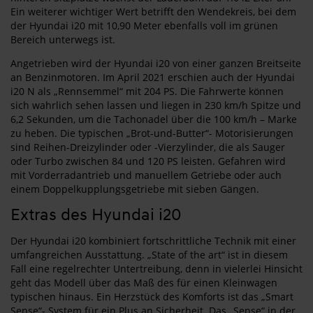
Ein weiterer wichtiger Wert betrifft den Wendekreis, bei dem
der Hyundai i20 mit 10,90 Meter ebenfalls voll im grünen
Bereich unterwegs ist.
Angetrieben wird der Hyundai i20 von einer ganzen Breitseite
an Benzinmotoren. Im April 2021 erschien auch der Hyundai
i20 N als „Rennsemmel“ mit 204 PS. Die Fahrwerte können
sich wahrlich sehen lassen und liegen in 230 km/h Spitze und
6,2 Sekunden, um die Tachonadel über die 100 km/h – Marke
zu heben. Die typischen „Brot-und-Butter“- Motorisierungen
sind Reihen-Dreizylinder oder -Vierzylinder, die als Sauger
oder Turbo zwischen 84 und 120 PS leisten. Gefahren wird
mit Vorderradantrieb und manuellem Getriebe oder auch
einem Doppelkupplungsgetriebe mit sieben Gängen.
Extras des Hyundai i20
Der Hyundai i20 kombiniert fortschrittliche Technik mit einer
umfangreichen Ausstattung. „State of the art“ ist in diesem
Fall eine regelrechter Untertreibung, denn in vielerlei Hinsicht
geht das Modell über das Maß des für einen Kleinwagen
typischen hinaus. Ein Herzstück des Komforts ist das „Smart
Sense“- System für ein Plus an Sicherheit. Das „Sense“ in der