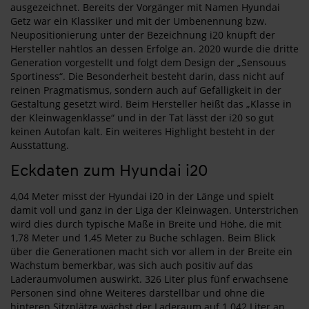
ausgezeichnet. Bereits der Vorgänger mit Namen Hyundai
Getz war ein Klassiker und mit der Umbenennung bzw.
Neupositionierung unter der Bezeichnung i20 knüpft der
Hersteller nahtlos an dessen Erfolge an. 2020 wurde die dritte
Generation vorgestellt und folgt dem Design der „Sensouus
Sportiness“. Die Besonderheit besteht darin, dass nicht auf
reinen Pragmatismus, sondern auch auf Gefälligkeit in der
Gestaltung gesetzt wird. Beim Hersteller heißt das „Klasse in
der Kleinwagenklasse“ und in der Tat lässt der i20 so gut
keinen Autofan kalt. Ein weiteres Highlight besteht in der
Ausstattung.
Eckdaten zum Hyundai i20
4,04 Meter misst der Hyundai i20 in der Länge und spielt
damit voll und ganz in der Liga der Kleinwagen. Unterstrichen
wird dies durch typische Maße in Breite und Höhe, die mit
1,78 Meter und 1,45 Meter zu Buche schlagen. Beim Blick
über die Generationen macht sich vor allem in der Breite ein
Wachstum bemerkbar, was sich auch positiv auf das
Laderaumvolumen auswirkt. 326 Liter plus fünf erwachsene
Personen sind ohne Weiteres darstellbar und ohne die
hinteren Sitzplätze wächst der Laderaum auf 1.042 Liter an.