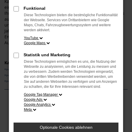
Kauf resultieren. Gerne lassen wir Sie bei uns vor Ort
einsteigen – der Weg aus Altdorf ist nicht weit. Wir bieten
Funktional
Ihnen den Hyundai i20 sowohl als klassischen Neuwagen als
Diese Technologien bieten die bestmögliche Funktionalität
auch als Tageszulassung. Darüber hinaus erhalten Sie bei
der Webseite. Services von Drittanbietern wie Google
uns auch gebrauchte Fahrzeuge, gerne auch in Form eines
Maps, Chats, Fahrzeugbewertungssystem und weitere
Jahreswagens und damit eines jungen Gebrauchten.
werden aktiviert.
Entdecken Sie die vielen Möglichkeiten, die Ihnen das
YouTube
Autohaus Schneider bietet.
Google Maps
Statistik und Marketing
Diese Technologien ermöglichen es uns, die Nutzung der
Kategorie
Webseite zu analysieren, um die Leistung zu messen und
Hyundai i20 Neuwagen Altdorf
zu verbessern. Zudem werden Technologien eingesetzt,
Hyundai i20 Vorführwagen Altdorf
die von dritten Werbetreibenden verwendet werden, um
Hyundai i20 Gebrauchtwagen Altdorf
Sie auf anderen Webseiten zu verfolgen und um Anzeigen
zu schalten, die für Ihre Interessen relevant sind.
Google Tag Manager
Google Ads
Fehler: Network Error
Google Analytics
Meta
Beim Laden ist ein Fehler aufgetreten.
Hier sind ein paar Tipps, die dir helfen können:
Optionale Cookies ablehnen