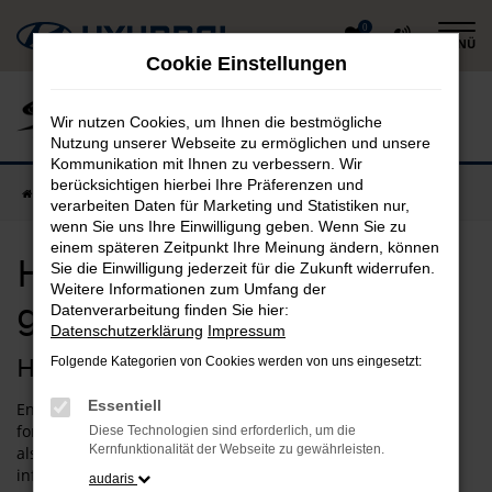
Zum
0
MENÜ
Hauptinhalt
Cookie Einstellungen
springen
Wir nutzen Cookies, um Ihnen die bestmögliche
Nutzung unserer Webseite zu ermöglichen und unsere
Kommunikation mit Ihnen zu verbessern. Wir
berücksichtigen hierbei Ihre Präferenzen und
Startseite
Altdorf
Hyundai
Hyundai i20 in Altdorf günstig kaufen
verarbeiten Daten für Marketing und Statistiken nur,
wenn Sie uns Ihre Einwilligung geben. Wenn Sie zu
einem späteren Zeitpunkt Ihre Meinung ändern, können
Hyundai i20 in Altdorf
Sie die Einwilligung jederzeit für die Zukunft widerrufen.
Weitere Informationen zum Umfang der
günstig kaufen
Datenverarbeitung finden Sie hier:
Datenschutzerklärung
Impressum
Hyundai i20 – unsere Idee für Altdorf
Folgende Kategorien von Cookies werden von uns eingesetzt:
Essentiell
Entscheiden Sie sich für einen Hyundai i20 und Sie fahren
fortan bestens motorisiert durch Altdorf. Wir verstehen uns
Diese Technologien sind erforderlich, um die
Kernfunktionalität der Webseite zu gewährleisten.
als Experten für diesen Hersteller und dieses Modell und
informieren Sie gern über die vielen Vorteile, die aus einem
audaris