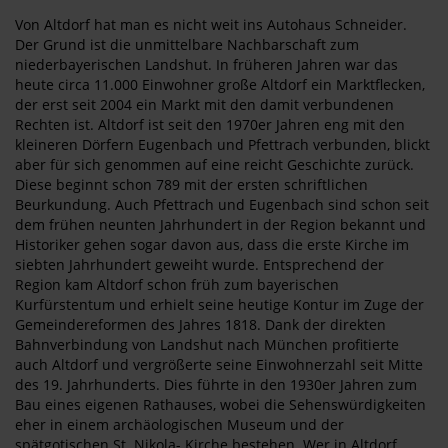
Von Altdorf hat man es nicht weit ins Autohaus Schneider.
Der Grund ist die unmittelbare Nachbarschaft zum
niederbayerischen Landshut. In früheren Jahren war das
heute circa 11.000 Einwohner große Altdorf ein Marktflecken,
der erst seit 2004 ein Markt mit den damit verbundenen
Rechten ist. Altdorf ist seit den 1970er Jahren eng mit den
kleineren Dörfern Eugenbach und Pfettrach verbunden, blickt
aber für sich genommen auf eine reicht Geschichte zurück.
Diese beginnt schon 789 mit der ersten schriftlichen
Beurkundung. Auch Pfettrach und Eugenbach sind schon seit
dem frühen neunten Jahrhundert in der Region bekannt und
Historiker gehen sogar davon aus, dass die erste Kirche im
siebten Jahrhundert geweiht wurde. Entsprechend der
Region kam Altdorf schon früh zum bayerischen
Kurfürstentum und erhielt seine heutige Kontur im Zuge der
Gemeindereformen des Jahres 1818. Dank der direkten
Bahnverbindung von Landshut nach München profitierte
auch Altdorf und vergrößerte seine Einwohnerzahl seit Mitte
des 19. Jahrhunderts. Dies führte in den 1930er Jahren zum
Bau eines eigenen Rathauses, wobei die Sehenswürdigkeiten
eher in einem archäologischen Museum und der
spätgotischen St. Nikola- Kirche bestehen. Wer in Altdorf