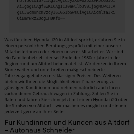
HBlY3QiOiB7CiAgICAgICJyZXNwb25zZVR5cGUiOi
AiIgogICAgfSwKICAgICJ0aW1lb3V0IjogMCwKICA
gICJwcm9ncmVzcyI6IG51bGwsCiAgICAicmlza3ki
OiBmYWxzZQogIH0KfQ==
Was für einen Hyundai i20 in Altdorf spricht, erfahren Sie in
einem persönlichen Beratungsgespräch mit einer unserer
Mitarbeiterinnen oder einem unserer Mitarbeiter. Wir sind
ein Familienbetrieb, der seit Ende der 1980er Jahre in der
Region rund um Altdorf beheimatet ist. Wir denken in Ihrem
Sinne weiter und unterbreiten maßgeschneiderte
Fahrzeugangebote zu erstklassigen Preisen. Des Weiteren
bieten wir Ihnen die Möglichkeit einer Finanzierung zu
günstigen Konditionen und nehmen natürlich auch Ihren
vorhandenen Gebrauchtwagen in Zahlung. Zahlen Sie in
Raten und fahren Sie schon jetzt mit einem Hyundai i20 über
die Straßen von Altdorf – wir machen es möglich und stehen
jederzeit gerne an Ihrer Seite.
Für Kundinnen und Kunden aus Altdorf
– Autohaus Schneider