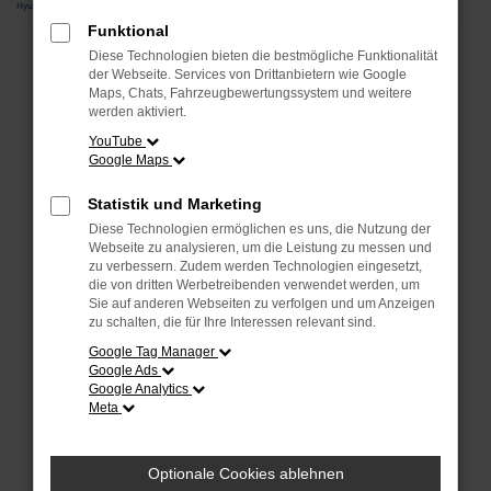
Hyundai
Funktional
Fehler: Network Error
Diese Technologien bieten die bestmögliche Funktionalität
der Webseite. Services von Drittanbietern wie Google
Maps, Chats, Fahrzeugbewertungssystem und weitere
Beim Laden ist ein Fehler aufgetreten.
werden aktiviert.
Hier sind ein paar Tipps, die dir helfen können:
YouTube
Google Maps
Überprüfe deine Firewall und deine
Internetverbindung.
Statistik und Marketing
Laden andere Webseiten, zum Beispiel deine
Diese Technologien ermöglichen es uns, die Nutzung der
Suchmaschine?
Webseite zu analysieren, um die Leistung zu messen und
Prüfe deine Browsererweiterungen.
zu verbessern. Zudem werden Technologien eingesetzt,
die von dritten Werbetreibenden verwendet werden, um
Manche Erweiterungen, wie Werbeblocker, können
Sie auf anderen Webseiten zu verfolgen und um Anzeigen
das Laden bestimmter Seiten verhindern.
zu schalten, die für Ihre Interessen relevant sind.
Funktioniert die Seite in einem anderen Browser
Google Tag Manager
oder in einem privaten Fenster?
Google Ads
Starte dein Gerät neu.
Google Analytics
Meta
Das kann manchmal helfen, vorübergehende
Probleme zu beheben.
Stelle sicher, dass dein Browser und dein
Optionale Cookies ablehnen
Betriebssystem auf dem neuesten Stand sind.