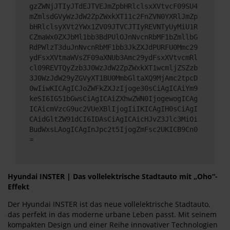
gzZWNjJTIyJTdEJTVEJmZpbHRlclsxXVtvcF09SU4
mZmlsdGVyWzJdW2ZpZWxkXT11c2FnZVN0YXRlJmZp
bHRlclsyXVt2YWx1ZV09JTVCJTIyREVNTyUyMiU1R
CZmaWx0ZXJbMl1bb3BdPUlOJnNvcnRbMF1bZmllbG
RdPWlzT3duJnNvcnRbMF1bb3JkZXJdPURFU0Mmc29
ydFsxXVtmaWVsZF09aXNUb3Amc29ydFsxXVtvcmRl
cl09REVTQyZzb3J0WzJdW2ZpZWxkXT1wcmljZSZzb
3J0WzJdW29yZGVyXT1BU0MmbGltaXQ9MjAmc2tpcD
0wIiwKICAgICJoZWFkZXJzIjoge30sCiAgICAiYm9
keSI6IG51bGwsCiAgICAiZXhwZWN0IjogewogICAg
ICAicmVzcG9uc2VUeXBlIjogIiIKICAgIH0sCiAgI
CAidGltZW91dCI6IDAsCiAgICAicHJvZ3Jlc3MiOi
BudWxsLAogICAgInJpc2t5IjogZmFsc2UKICB9Cn0
=
Hyundai INSTER | Das vollelektrische Stadtauto mit „Oho“-
Effekt
Der Hyundai INSTER ist das neue vollelektrische Stadtauto,
das perfekt in das moderne urbane Leben passt. Mit seinem
kompakten Design und einer Reihe innovativer Technologien