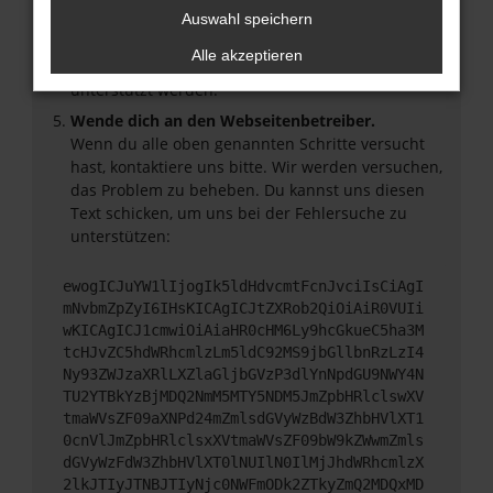
Veraltete Software birgt nicht nur ein
Auswahl speichern
Sicherheitsrisiko, sondern kann auch dazu führen,
Alle akzeptieren
dass bestimmte Funktionen nicht mehr
unterstützt werden.
Wende dich an den Webseitenbetreiber.
Wenn du alle oben genannten Schritte versucht
hast, kontaktiere uns bitte. Wir werden versuchen,
das Problem zu beheben. Du kannst uns diesen
Text schicken, um uns bei der Fehlersuche zu
unterstützen:
ewogICJuYW1lIjogIk5ldHdvcmtFcnJvciIsCiAgI
mNvbmZpZyI6IHsKICAgICJtZXRob2QiOiAiR0VUIi
wKICAgICJ1cmwiOiAiaHR0cHM6Ly9hcGkueC5ha3M
tcHJvZC5hdWRhcmlzLm5ldC92MS9jbGllbnRzLzI4
Ny93ZWJzaXRlLXZlaGljbGVzP3dlYnNpdGU9NWY4N
TU2YTBkYzBjMDQ2NmM5MTY5NDM5JmZpbHRlclswXV
tmaWVsZF09aXNPd24mZmlsdGVyWzBdW3ZhbHVlXT1
0cnVlJmZpbHRlclsxXVtmaWVsZF09bW9kZWwmZmls
dGVyWzFdW3ZhbHVlXT0lNUIlN0IlMjJhdWRhcmlzX
2lkJTIyJTNBJTIyNjc0NWFmODk2ZTkyZmQ2MDQxMD