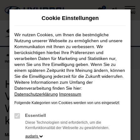
Zum
0
MENÜ
Hauptinhalt
Cookie Einstellungen
springen
Wir nutzen Cookies, um Ihnen die bestmögliche
Nutzung unserer Webseite zu ermöglichen und unsere
Kommunikation mit Ihnen zu verbessern. Wir
berücksichtigen hierbei Ihre Präferenzen und
Startseite
Wasserburg
Hyundai
Hyundai INSTER
Hyundai
verarbeiten Daten für Marketing und Statistiken nur,
INSTER Vorführwagen in Wasserburg günstig kaufen
wenn Sie uns Ihre Einwilligung geben. Wenn Sie zu
einem späteren Zeitpunkt Ihre Meinung ändern, können
Sie die Einwilligung jederzeit für die Zukunft widerrufen.
Hyundai INSTER
Weitere Informationen zum Umfang der
Datenverarbeitung finden Sie hier:
Vorführwagen in
Datenschutzerklärung
Impressum
Folgende Kategorien von Cookies werden von uns eingesetzt:
Wasserburg günstig
Essentiell
kaufen
Diese Technologien sind erforderlich, um die
Kernfunktionalität der Webseite zu gewährleisten.
Marken
audaris