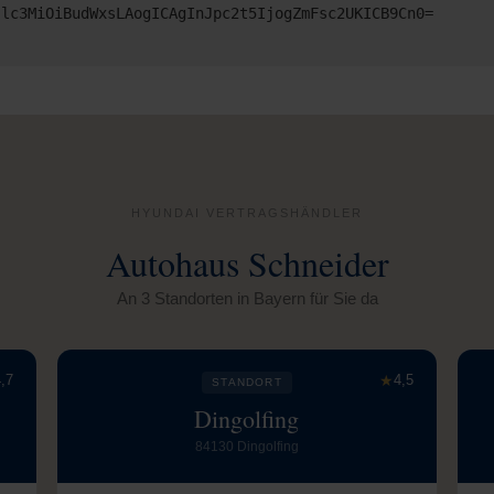
Jlc3MiOiBudWxsLAogICAgInJpc2t5IjogZmFsc2UKICB9Cn0=
HYUNDAI VERTRAGSHÄNDLER
Autohaus Schneider
An 3 Standorten in Bayern für Sie da
,7
★
4,5
STANDORT
Dingolfing
84130 Dingolfing