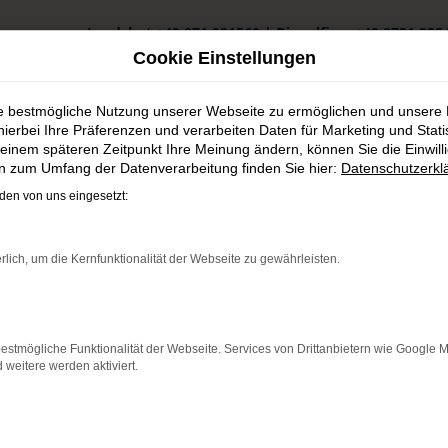
Landshut
+49 871 931560
|
Dingolfing
+49 8731 325
Cookie Einstellungen
ie bestmögliche Nutzung unserer Webseite zu ermöglichen und unsere
hierbei Ihre Präferenzen und verarbeiten Daten für Marketing und Stati
einem späteren Zeitpunkt Ihre Meinung ändern, können Sie die Einwillig
en zum Umfang der Datenverarbeitung finden Sie hier:
Datenschutzerkl
CSON Vorführwagen in Ruhmannsfelden günstig kaufen
en von uns eingesetzt:
gen in Ruhmannsfelden gün
rlich, um die Kernfunktionalität der Webseite zu gewährleisten.
: Network Error
estmögliche Funktionalität der Webseite. Services von Drittanbietern wie Google 
 ist ein Fehler aufgetreten.
eitere werden aktiviert.
ein paar Tipps, die dir helfen können:
üfe deine Firewall und deine Internetverbindung.
andere Webseiten, zum Beispiel deine Suchmaschine?