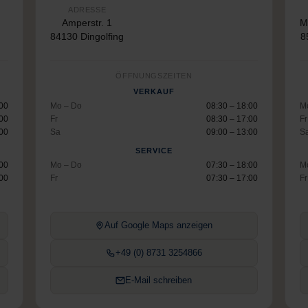
ADRESSE
Amperstr. 1
M
84130 Dingolfing
8
ÖFFNUNGSZEITEN
VERKAUF
:00
Mo – Do
08:30 – 18:00
M
:00
Fr
08:30 – 17:00
Fr
:00
Sa
09:00 – 13:00
S
SERVICE
:00
Mo – Do
07:30 – 18:00
M
:00
Fr
07:30 – 17:00
Fr
Auf Google Maps anzeigen
+49 (0) 8731 3254866
E-Mail schreiben