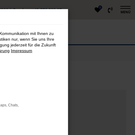
0
4866
|
Berglern
+49 876 233 97
MENÜ
 Kommunikation mit Ihnen zu
stiken nur, wenn Sie uns Ihre
ung jederzeit für die Zukunft
ärung
Impressum
stig kaufen
Maps, Chats,