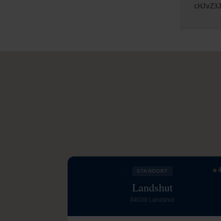
cHJvZ3
★
4
STANDORT
Landshut
84030 Landshut