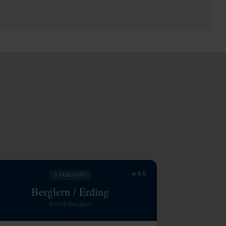
★
4,6
STANDORT
Berglern / Erding
85459 Berglern