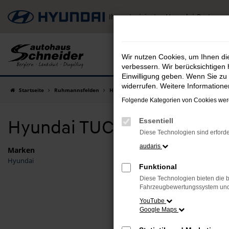
Zum
Ihr autorisierter Hyundai-Partner
Hauptinhalt
springen
Wir nutzen Cookies, um Ihnen d
verbessern. Wir berücksichtigen 
Einwilligung geben. Wenn Sie zu 
widerrufen. Weitere Information
Startseite
Ruhmannsfelden
Hyundai
Hyundai TUCSON
Hyundai TU
Folgende Kategorien von Cookies werd
Hyundai TUCSON Vorführwa
Essentiell
Diese Technologien sind erforde
audaris
Marken
Hyundai
Fehler
Funktional
Diese Technologien bieten die b
Beim Laden
Fahrzeugbewertungssystem und w
Hier sind 
YouTube
Google Maps
Überpr
Laden 