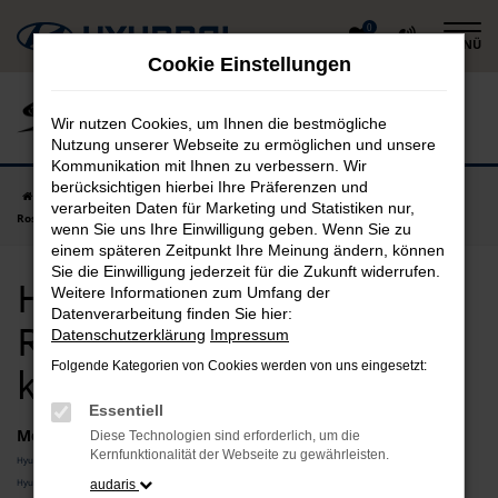
Zum
0
MENÜ
Hauptinhalt
Cookie Einstellungen
springen
Wir nutzen Cookies, um Ihnen die bestmögliche
Nutzung unserer Webseite zu ermöglichen und unsere
Kommunikation mit Ihnen zu verbessern. Wir
berücksichtigen hierbei Ihre Präferenzen und
Startseite
Rosenheim
Hyundai
Hyundai Vorführwagen in
verarbeiten Daten für Marketing und Statistiken nur,
Rosenheim günstig kaufen
wenn Sie uns Ihre Einwilligung geben. Wenn Sie zu
einem späteren Zeitpunkt Ihre Meinung ändern, können
Sie die Einwilligung jederzeit für die Zukunft widerrufen.
Hyundai Vorführwagen in
Weitere Informationen zum Umfang der
Datenverarbeitung finden Sie hier:
Rosenheim günstig
Datenschutzerklärung
Impressum
Folgende Kategorien von Cookies werden von uns eingesetzt:
kaufen
Essentiell
Modelle
Diese Technologien sind erforderlich, um die
Kernfunktionalität der Webseite zu gewährleisten.
Hyundai i10 Vorführwagen Rosenheim
Hyundai i20 Vorführwagen Rosenheim
audaris