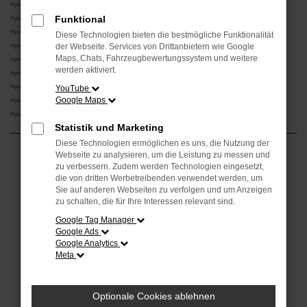
Hyundai i30 Vorführwagen Rosenheim
Hyundai KONA Vorführwagen Rosenheim
Funktional
Hyundai SANTA FE Vorführwagen Rosenheim
Diese Technologien bieten die bestmögliche Funktionalität
Hyundai TUCSON Vorführwagen Rosenheim
der Webseite. Services von Drittanbietern wie Google
Maps, Chats, Fahrzeugbewertungssystem und weitere
Hyundai BAYON Vorführwagen Rosenheim
werden aktiviert.
Hyundai STARIA Vorführwagen Rosenheim
Hyundai IONIQ 5 Vorführwagen Rosenheim
YouTube
Google Maps
Hyundai INSTER Vorführwagen Rosenheim
Hyundai IONIQ 9 Vorführwagen Rosenheim
Statistik und Marketing
Diese Technologien ermöglichen es uns, die Nutzung der
Webseite zu analysieren, um die Leistung zu messen und
Fehler: Network Error
zu verbessern. Zudem werden Technologien eingesetzt,
die von dritten Werbetreibenden verwendet werden, um
Sie auf anderen Webseiten zu verfolgen und um Anzeigen
Beim Laden ist ein Fehler aufgetreten.
zu schalten, die für Ihre Interessen relevant sind.
Hier sind ein paar Tipps, die dir helfen können:
Google Tag Manager
Überprüfe deine Firewall und deine
Google Ads
Google Analytics
Internetverbindung.
Meta
Laden andere Webseiten, zum Beispiel deine
Suchmaschine?
Prüfe deine Browsererweiterungen.
Optionale Cookies ablehnen