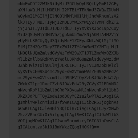
mNmEwODI2ZWJkNiUyMiU3RCUyQyU3QiUyMmF1ZGFy
aXNfaWQlMjIlM0ElMjI2MTBiYTFkNmU3ZWQwZDUyM
WQyNmI1MGIlMjIlN0QlMkMlN0IlMjJhdWRhcmlzX2
lkJTIyJTNBJTIyNjI2MDE3MWIxYWEyZTVmMTdhZTZ
jYjJhJTIyJTdEJTJDJTdCJTIyYXVkYXJpc19pZCUy
MiUzQSUyMjY3NDVhZjg5NmU5MmZkNjA0MTA4M2VjY
yUyMiU3RCUyQyU3QiUyMmF1ZGFyaXNfaWQlMjIlM0
ElMjI2N2QzZDcyZTExZWJlZTY4YmMwN2Y2MTglMjI
lN0QlNUQmZmlsdGVyWzFdW29wXT1JTiZmaWx0ZXJb
Ml1bZmllbGRdPXVzYWdlU3RhdGUmZmlsdGVyWzJdW
3ZhbHVlXT0lNUIlMjJERU1PJTIyJTVEJmZpbHRlcl
syXVtvcF09SU4mc29ydFswXVtmaWVsZF09aXNPd24
mc29ydFswXVtvcmRlcl09REVTQyZzb3J0WzFdW2Zp
ZWxkXT1pc1RvcCZzb3J0WzFdW29yZGVyXT1ERVNDJ
nNvcnRbMl1bZmllbGRdPXByaWNlJnNvcnRbMl1bb3
JkZXJdPUFTQyZsaW1pdD0yMCZza2lwPTAiLAogICA
gImhlYWRlcnMiOiB7fSwKICAgICJib2R5IjogbnVs
bCwKICAgICJleHBlY3QiOiB7CiAgICAgICJyZXNwb
25zZVR5cGUiOiAiIgogICAgfSwKICAgICJ0aW1lb3
V0IjogMCwKICAgICJwcm9ncmVzcyI6IG51bGwsCiA
gICAicmlza3kiOiBmYWxzZQogIH0KfQ==