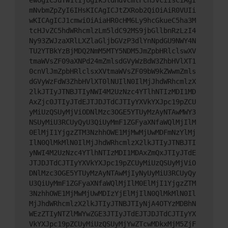
mNvbmZpZyI6IHsKICAgICJtZXRob2QiOiAiR0VUIi
wKICAgICJ1cmwiOiAiaHR0cHM6Ly9hcGkueC5ha3M
tcHJvZC5hdWRhcmlzLm5ldC92MS9jbGllbnRzLzI4
Ny93ZWJzaXRlLXZlaGljbGVzP3dlYnNpdGU9NWY4N
TU2YTBkYzBjMDQ2NmM5MTY5NDM5JmZpbHRlclswXV
tmaWVsZF09aXNPd24mZmlsdGVyWzBdW3ZhbHVlXT1
0cnVlJmZpbHRlclsxXVtmaWVsZF09bW9kZWwmZmls
dGVyWzFdW3ZhbHVlXT0lNUIlN0IlMjJhdWRhcmlzX
2lkJTIyJTNBJTIyNWI4M2UzNzc4YTlhNTIzMDI1MD
AxZjc0JTIyJTdEJTJDJTdCJTIyYXVkYXJpc19pZCU
yMiUzQSUyMjViODNlMzc3OGE5YTUyMzAyNTAwMWY3
NSUyMiU3RCUyQyU3QiUyMmF1ZGFyaXNfaWQlMjIlM
0ElMjI1YjgzZTM3NzhhOWE1MjMwMjUwMDFmNzYlMj
IlN0QlMkMlN0IlMjJhdWRhcmlzX2lkJTIyJTNBJTI
yNWI4M2UzNzc4YTlhNTIzMDI1MDAxZmQxJTIyJTdE
JTJDJTdCJTIyYXVkYXJpc19pZCUyMiUzQSUyMjViO
DNlMzc3OGE5YTUyMzAyNTAwMjIyNyUyMiU3RCUyQy
U3QiUyMmF1ZGFyaXNfaWQlMjIlM0ElMjI1YjgzZTM
3NzhhOWE1MjMwMjUwMDIzYjElMjIlN0QlMkMlN0Il
MjJhdWRhcmlzX2lkJTIyJTNBJTIyNjA4OTYzMDBhN
WEzZTIyNTZlMWYwZGE3JTIyJTdEJTJDJTdCJTIyYX
VkYXJpc19pZCUyMiUzQSUyMjYwZTcwMDkxMjM5ZjF