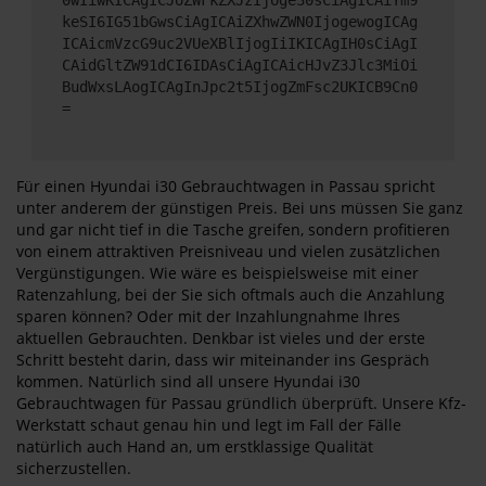
keSI6IG51bGwsCiAgICAiZXhwZWN0IjogewogICAg
ICAicmVzcG9uc2VUeXBlIjogIiIKICAgIH0sCiAgI
CAidGltZW91dCI6IDAsCiAgICAicHJvZ3Jlc3MiOi
BudWxsLAogICAgInJpc2t5IjogZmFsc2UKICB9Cn0
=
Für einen Hyundai i30 Gebrauchtwagen in Passau spricht
unter anderem der günstigen Preis. Bei uns müssen Sie ganz
und gar nicht tief in die Tasche greifen, sondern profitieren
von einem attraktiven Preisniveau und vielen zusätzlichen
Vergünstigungen. Wie wäre es beispielsweise mit einer
Ratenzahlung, bei der Sie sich oftmals auch die Anzahlung
sparen können? Oder mit der Inzahlungnahme Ihres
aktuellen Gebrauchten. Denkbar ist vieles und der erste
Schritt besteht darin, dass wir miteinander ins Gespräch
kommen. Natürlich sind all unsere Hyundai i30
Gebrauchtwagen für Passau gründlich überprüft. Unsere Kfz-
Werkstatt schaut genau hin und legt im Fall der Fälle
natürlich auch Hand an, um erstklassige Qualität
sicherzustellen.