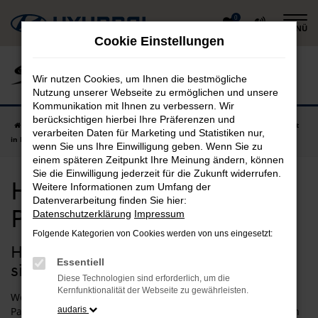
Zum
0
MENÜ
Hauptinhalt
Cookie Einstellungen
springen
Wir nutzen Cookies, um Ihnen die bestmögliche
Nutzung unserer Webseite zu ermöglichen und unsere
Kommunikation mit Ihnen zu verbessern. Wir
berücksichtigen hierbei Ihre Präferenzen und
Startseite
Passau
Hyundai
Hyundai i30
Hyundai i30 gebraucht
verarbeiten Daten für Marketing und Statistiken nur,
in Passau günstig kaufen
wenn Sie uns Ihre Einwilligung geben. Wenn Sie zu
einem späteren Zeitpunkt Ihre Meinung ändern, können
Sie die Einwilligung jederzeit für die Zukunft widerrufen.
Hyundai i30 gebraucht in
Weitere Informationen zum Umfang der
Datenverarbeitung finden Sie hier:
Passau günstig kaufen
Datenschutzerklärung
Impressum
Folgende Kategorien von Cookies werden von uns eingesetzt:
Hyundai i30 Gebrauchtwagen – Ihr
Essentiell
sicherer Autokauf für Passau
Diese Technologien sind erforderlich, um die
Kernfunktionalität der Webseite zu gewährleisten.
Wenn Sie in einem sicheren und zuverlässigen Fahrzeug in
Passau unterwegs sein möchten, empfehlen wir Ihnen einen
audaris