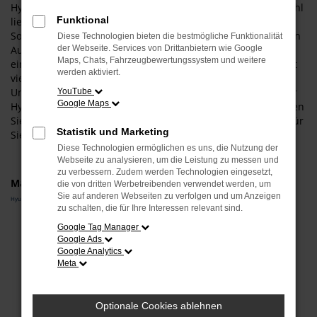
Hyundai i30 Gebrauchtwagen. Der Grund für unsere Auswahl
Funktional
liegt vor allem in der hohen Qualität dieses Fahrzeugs.
Sowohl in der aktuellen Modellgeneration als auch in älteren
Diese Technologien bieten die bestmögliche Funktionalität
Auflagen punktet dieses Fahrzeug mit 1a- Verarbeitung und
der Webseite. Services von Drittanbietern wie Google
Maps, Chats, Fahrzeugbewertungssystem und weitere
einer überaus fortschrittlichen Technik. Als Autohändler mit
werden aktiviert.
viel Erfahrung und einer tiefen Verankerung in Passau und
Umgebung sind wir gerne bereit, Ihnen die Vorzüge unserer
YouTube
Google Maps
Hyundai i30 Gebrauchtwagen vor Ort zu erläutern. Wir lassen
Sie einsteigen und halten oftmals gleich mehrere Modelle für
Statistik und Marketing
Sie auf Lager.
Diese Technologien ermöglichen es uns, die Nutzung der
Webseite zu analysieren, um die Leistung zu messen und
zu verbessern. Zudem werden Technologien eingesetzt,
Marken
die von dritten Werbetreibenden verwendet werden, um
Sie auf anderen Webseiten zu verfolgen und um Anzeigen
Hyundai
zu schalten, die für Ihre Interessen relevant sind.
Google Tag Manager
Fehler: Network Error
Google Ads
Google Analytics
Beim Laden ist ein Fehler aufgetreten.
Meta
Hier sind ein paar Tipps, die dir helfen können:
Überprüfe deine Firewall und deine
Optionale Cookies ablehnen