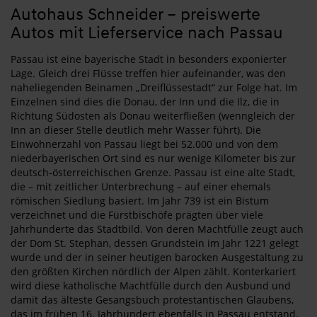
Autohaus Schneider – preiswerte
Autos mit Lieferservice nach Passau
Passau ist eine bayerische Stadt in besonders exponierter
Lage. Gleich drei Flüsse treffen hier aufeinander, was den
naheliegenden Beinamen „Dreiflüssestadt“ zur Folge hat. Im
Einzelnen sind dies die Donau, der Inn und die Ilz, die in
Richtung Südosten als Donau weiterfließen (wenngleich der
Inn an dieser Stelle deutlich mehr Wasser führt). Die
Einwohnerzahl von Passau liegt bei 52.000 und von dem
niederbayerischen Ort sind es nur wenige Kilometer bis zur
deutsch-österreichischen Grenze. Passau ist eine alte Stadt,
die – mit zeitlicher Unterbrechung – auf einer ehemals
römischen Siedlung basiert. Im Jahr 739 ist ein Bistum
verzeichnet und die Fürstbischöfe prägten über viele
Jahrhunderte das Stadtbild. Von deren Machtfülle zeugt auch
der Dom St. Stephan, dessen Grundstein im Jahr 1221 gelegt
wurde und der in seiner heutigen barocken Ausgestaltung zu
den größten Kirchen nördlich der Alpen zählt. Konterkariert
wird diese katholische Machtfülle durch den Ausbund und
damit das älteste Gesangsbuch protestantischen Glaubens,
das im frühen 16. Jahrhundert ebenfalls in Passau entstand.