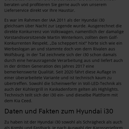
beraten und profitieren Sie gerne auch von unserem
Lieferservice direkt vor Ihre Haustür.
Es war im Rahmen der IAA 2011 als der Hyundai i30
gleichsam über Nacht zur Legende wurde. Ausgerechnet die
direkte Konkurrenz von Volkswagen, namentlich der damalige
Vorstandsvorsitzende Martin Winterkorn, zollten dem Golf-
Konkurrenten Respekt. „Da scheppert nix!“ hörte sich wie ein
Werbeslogan an und stammte doch von dern Rivalen aus
Wolfsburg. In der Tat zeichnete sich der i30 schon damals
durch eine herausragende Verarbeitung aus und liefert auch
in der dritten Generation des Jahres 2017 eine
bemerkenswerte Qualität. Seit 2020 fährt diese Auflage in
einer überarbeitete Variante und ist technisch kaum zu
übertreffen. Sowohl die Scheinwerfer in Voll-LED-Technik als
auch der Kühlergrill in Kaskadenform gelten als Highlights.
Technisch teilt sich der i30 ein- und dieselbe Plattform mit
dem Kia Ceed.
Daten und Fakten zum Hyundai i30
Zu haben ist der Hyundai i30 sowohl als Schrägheck als auch
als Kombi und Fastback. Je nach Auswahl der Karosserieform