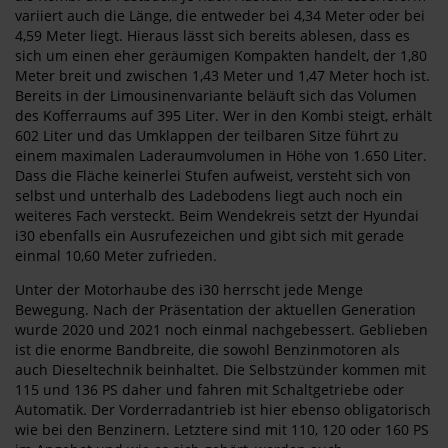
variiert auch die Länge, die entweder bei 4,34 Meter oder bei
4,59 Meter liegt. Hieraus lässt sich bereits ablesen, dass es
sich um einen eher geräumigen Kompakten handelt, der 1,80
Meter breit und zwischen 1,43 Meter und 1,47 Meter hoch ist.
Bereits in der Limousinenvariante beläuft sich das Volumen
des Kofferraums auf 395 Liter. Wer in den Kombi steigt, erhält
602 Liter und das Umklappen der teilbaren Sitze führt zu
einem maximalen Laderaumvolumen in Höhe von 1.650 Liter.
Dass die Fläche keinerlei Stufen aufweist, versteht sich von
selbst und unterhalb des Ladebodens liegt auch noch ein
weiteres Fach versteckt. Beim Wendekreis setzt der Hyundai
i30 ebenfalls ein Ausrufezeichen und gibt sich mit gerade
einmal 10,60 Meter zufrieden.
Unter der Motorhaube des i30 herrscht jede Menge
Bewegung. Nach der Präsentation der aktuellen Generation
wurde 2020 und 2021 noch einmal nachgebessert. Geblieben
ist die enorme Bandbreite, die sowohl Benzinmotoren als
auch Dieseltechnik beinhaltet. Die Selbstzünder kommen mit
115 und 136 PS daher und fahren mit Schaltgetriebe oder
Automatik. Der Vorderradantrieb ist hier ebenso obligatorisch
wie bei den Benzinern. Letztere sind mit 110, 120 oder 160 PS