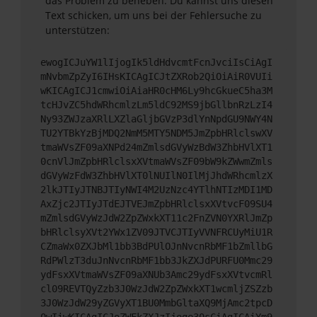
das Problem zu beheben. Du kannst uns diesen
Text schicken, um uns bei der Fehlersuche zu
unterstützen:
ewogICJuYW1lIjogIk5ldHdvcmtFcnJvciIsCiAgI
mNvbmZpZyI6IHsKICAgICJtZXRob2QiOiAiR0VUIi
wKICAgICJ1cmwiOiAiaHR0cHM6Ly9hcGkueC5ha3M
tcHJvZC5hdWRhcmlzLm5ldC92MS9jbGllbnRzLzI4
Ny93ZWJzaXRlLXZlaGljbGVzP3dlYnNpdGU9NWY4N
TU2YTBkYzBjMDQ2NmM5MTY5NDM5JmZpbHRlclswXV
tmaWVsZF09aXNPd24mZmlsdGVyWzBdW3ZhbHVlXT1
0cnVlJmZpbHRlclsxXVtmaWVsZF09bW9kZWwmZmls
dGVyWzFdW3ZhbHVlXT0lNUIlN0IlMjJhdWRhcmlzX
2lkJTIyJTNBJTIyNWI4M2UzNzc4YTlhNTIzMDI1MD
AxZjc2JTIyJTdEJTVEJmZpbHRlclsxXVtvcF09SU4
mZmlsdGVyWzJdW2ZpZWxkXT11c2FnZVN0YXRlJmZp
bHRlclsyXVt2YWx1ZV09JTVCJTIyVVNFRCUyMiU1R
CZmaWx0ZXJbMl1bb3BdPUlOJnNvcnRbMF1bZmllbG
RdPWlzT3duJnNvcnRbMF1bb3JkZXJdPURFU0Mmc29
ydFsxXVtmaWVsZF09aXNUb3Amc29ydFsxXVtvcmRl
cl09REVTQyZzb3J0WzJdW2ZpZWxkXT1wcmljZSZzb
3J0WzJdW29yZGVyXT1BU0MmbGltaXQ9MjAmc2tpcD
0wIiwKICAgICJoZWFkZXJzIjoge30sCiAgICAiYm9