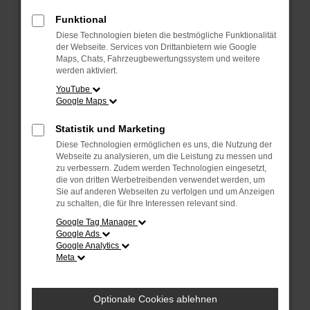
Fehler: Network Error
Funktional
Diese Technologien bieten die bestmögliche Funktionalität
Beim Laden ist ein Fehler aufgetreten.
der Webseite. Services von Drittanbietern wie Google
Hier sind ein paar Tipps, die dir helfen können:
Maps, Chats, Fahrzeugbewertungssystem und weitere
werden aktiviert.
Überprüfe deine Firewall und deine
YouTube
Internetverbindung.
Google Maps
Laden andere Webseiten, zum Beispiel deine
Suchmaschine?
Statistik und Marketing
Prüfe deine Browsererweiterungen.
Diese Technologien ermöglichen es uns, die Nutzung der
Manche Erweiterungen, wie Werbeblocker, können
Webseite zu analysieren, um die Leistung zu messen und
das Laden bestimmter Seiten verhindern.
zu verbessern. Zudem werden Technologien eingesetzt,
die von dritten Werbetreibenden verwendet werden, um
Funktioniert die Seite in einem anderen Browser
Sie auf anderen Webseiten zu verfolgen und um Anzeigen
oder in einem privaten Fenster?
zu schalten, die für Ihre Interessen relevant sind.
Starte dein Gerät neu.
Google Tag Manager
Das kann manchmal helfen, vorübergehende
Google Ads
Probleme zu beheben.
Google Analytics
Meta
Stelle sicher, dass dein Browser und dein
Betriebssystem auf dem neuesten Stand sind.
Veraltete Software birgt nicht nur ein
Optionale Cookies ablehnen