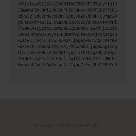
bHRlclsyXVt2YWx1ZV09JTVCJTIyREVNTyUyMiU1R
CZmaWx0ZXJbMl1bb3BdPUlOJnNvcnRbMF1bZmllbG
RdPWlzT3duJnNvcnRbMF1bb3JkZXJdPURFU0Mmc29
ydFsxXVtmaWVsZF09aXNUb3Amc29ydFsxXVtvcmRl
cl09REVTQyZzb3J0WzJdW2ZpZWxkXT1wcmljZSZzb
3J0WzJdW29yZGVyXT1BU0MmbGltaXQ9MjAmc2tpcD
0wIiwKICAgICJoZWFkZXJzIjoge30sCiAgICAiYm9
keSI6IG51bGwsCiAgICAiZXhwZWN0IjogewogICAg
ICAicmVzcG9uc2VUeXBlIjogIiIKICAgIH0sCiAgI
CAidGltZW91dCI6IDAsCiAgICAicHJvZ3Jlc3MiOi
BudWxsLAogICAgInJpc2t5IjogZmFsc2UKICB9Cn0
=
HYUNDAI VERTRAGSHÄNDLER