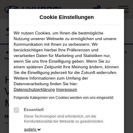
Zum
0
MENÜ
Hauptinhalt
Cookie Einstellungen
springen
Wir nutzen Cookies, um Ihnen die bestmögliche
Nutzung unserer Webseite zu ermöglichen und unsere
Kommunikation mit Ihnen zu verbessern. Wir
berücksichtigen hierbei Ihre Präferenzen und
Startseite
München
Hyundai
Hyundai IONIQ 5
Hyundai IONIQ 5
verarbeiten Daten für Marketing und Statistiken nur,
Vorführwagen in München günstig kaufen
wenn Sie uns Ihre Einwilligung geben. Wenn Sie zu
einem späteren Zeitpunkt Ihre Meinung ändern, können
Sie die Einwilligung jederzeit für die Zukunft widerrufen.
Hyundai IONIQ 5
Weitere Informationen zum Umfang der
Datenverarbeitung finden Sie hier:
Vorführwagen in
Datenschutzerklärung
Impressum
Folgende Kategorien von Cookies werden von uns eingesetzt:
München günstig kaufen
Essentiell
Marken
Diese Technologien sind erforderlich, um die
Kernfunktionalität der Webseite zu gewährleisten.
Hyundai
audaris