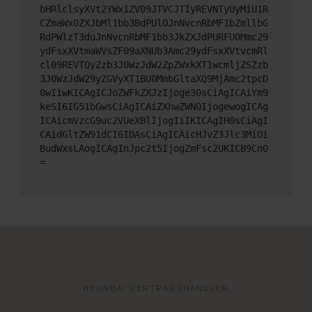
bHRlclsyXVt2YWx1ZV09JTVCJTIyREVNTyUyMiU1R
CZmaWx0ZXJbMl1bb3BdPUlOJnNvcnRbMF1bZmllbG
RdPWlzT3duJnNvcnRbMF1bb3JkZXJdPURFU0Mmc29
ydFsxXVtmaWVsZF09aXNUb3Amc29ydFsxXVtvcmRl
cl09REVTQyZzb3J0WzJdW2ZpZWxkXT1wcmljZSZzb
3J0WzJdW29yZGVyXT1BU0MmbGltaXQ9MjAmc2tpcD
0wIiwKICAgICJoZWFkZXJzIjoge30sCiAgICAiYm9
keSI6IG51bGwsCiAgICAiZXhwZWN0IjogewogICAg
ICAicmVzcG9uc2VUeXBlIjogIiIKICAgIH0sCiAgI
CAidGltZW91dCI6IDAsCiAgICAicHJvZ3Jlc3MiOi
BudWxsLAogICAgInJpc2t5IjogZmFsc2UKICB9Cn0
=
HYUNDAI VERTRAGSHÄNDLER