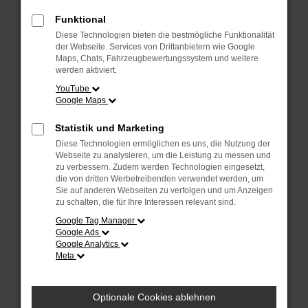
Fehler: Network Error
Funktional
Diese Technologien bieten die bestmögliche Funktionalität
Beim Laden ist ein Fehler aufgetreten.
der Webseite. Services von Drittanbietern wie Google
Hier sind ein paar Tipps, die dir helfen können:
Maps, Chats, Fahrzeugbewertungssystem und weitere
werden aktiviert.
Überprüfe deine Firewall und deine
YouTube
Internetverbindung.
Google Maps
Laden andere Webseiten, zum Beispiel deine
Suchmaschine?
Statistik und Marketing
Prüfe deine Browsererweiterungen.
Diese Technologien ermöglichen es uns, die Nutzung der
Manche Erweiterungen, wie Werbeblocker, können
Webseite zu analysieren, um die Leistung zu messen und
das Laden bestimmter Seiten verhindern.
zu verbessern. Zudem werden Technologien eingesetzt,
die von dritten Werbetreibenden verwendet werden, um
Funktioniert die Seite in einem anderen Browser
Sie auf anderen Webseiten zu verfolgen und um Anzeigen
oder in einem privaten Fenster?
zu schalten, die für Ihre Interessen relevant sind.
Starte dein Gerät neu.
Google Tag Manager
Das kann manchmal helfen, vorübergehende
Google Ads
Probleme zu beheben.
Google Analytics
Meta
Stelle sicher, dass dein Browser und dein
Betriebssystem auf dem neuesten Stand sind.
Veraltete Software birgt nicht nur ein
Optionale Cookies ablehnen