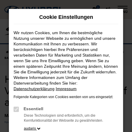
Zum
0
MENÜ
Hauptinhalt
Cookie Einstellungen
springen
Wir nutzen Cookies, um Ihnen die bestmögliche
Nutzung unserer Webseite zu ermöglichen und unsere
Kommunikation mit Ihnen zu verbessern. Wir
berücksichtigen hierbei Ihre Präferenzen und
Startseite
Mühldorf am Inn
Hyundai
Hyundai BAYON
Hyundai
verarbeiten Daten für Marketing und Statistiken nur,
BAYON Vorführwagen in Mühldorf am Inn günstig kaufen
wenn Sie uns Ihre Einwilligung geben. Wenn Sie zu
einem späteren Zeitpunkt Ihre Meinung ändern, können
Sie die Einwilligung jederzeit für die Zukunft widerrufen.
Hyundai BAYON
Weitere Informationen zum Umfang der
Datenverarbeitung finden Sie hier:
Vorführwagen in Mühldorf
Datenschutzerklärung
Impressum
Folgende Kategorien von Cookies werden von uns eingesetzt:
am Inn günstig kaufen
Essentiell
Marken
Diese Technologien sind erforderlich, um die
Kernfunktionalität der Webseite zu gewährleisten.
Hyundai
audaris