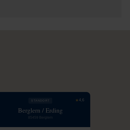
★
4,6
STANDORT
Berglern / Erding
85459 Berglern