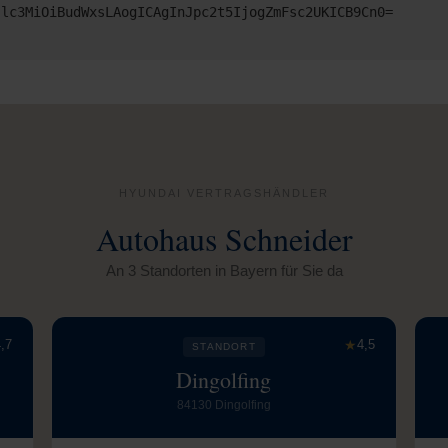
Jlc3MiOiBudWxsLAogICAgInJpc2t5IjogZmFsc2UKICB9Cn0=
HYUNDAI VERTRAGSHÄNDLER
Autohaus Schneider
An 3 Standorten in Bayern für Sie da
,7
★
4,5
STANDORT
Dingolfing
84130 Dingolfing