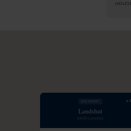
cHJvZ3
★
4
STANDORT
Landshut
84030 Landshut