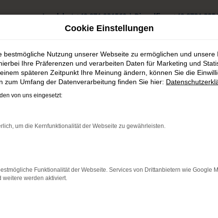
Landshut
+49 871 931560
|
Dingolfing
+49 8731 325
Cookie Einstellungen
ie bestmögliche Nutzung unserer Webseite zu ermöglichen und unsere
hierbei Ihre Präferenzen und verarbeiten Daten für Marketing und Stati
einem späteren Zeitpunkt Ihre Meinung ändern, können Sie die Einwillig
en zum Umfang der Datenverarbeitung finden Sie hier:
Datenschutzerkl
wagen in Landshut günstig kaufen
en von uns eingesetzt:
n in Landshut günstig kauf
rlich, um die Kernfunktionalität der Webseite zu gewährleisten.
: Network Error
estmögliche Funktionalität der Webseite. Services von Drittanbietern wie Google 
 ist ein Fehler aufgetreten.
eitere werden aktiviert.
ein paar Tipps, die dir helfen können:
üfe deine Firewall und deine Internetverbindung.
andere Webseiten, zum Beispiel deine Suchmaschine?