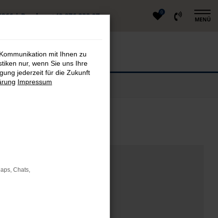
0
4866
|
Berglern
+49 876 233 97
MENÜ
 Kommunikation mit Ihnen zu
stiken nur, wenn Sie uns Ihre
ung jederzeit für die Zukunft
ärung
Impressum
en
Maps, Chats,