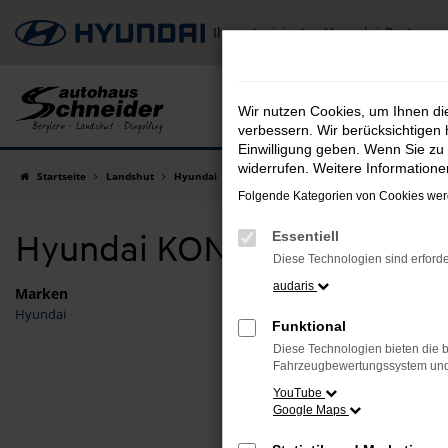
Zum
Ihr autorisierter Hyundai-Partner
Hauptinhalt
springen
Wir nutzen Cookies, um Ihnen d
verbessern. Wir berücksichtigen 
Einwilligung geben. Wenn Sie zu 
widerrufen. Weitere Information
Startseite
Landshut
Hyundai
Hyundai KONA
Hyundai KONA Vorführ
Folgende Kategorien von Cookies werd
Hyundai KONA Vorführwage
Essentiell
Diese Technologien sind erforde
audaris
Marken
Hyundai
Fehler
Funktional
Diese Technologien bieten die b
Beim Laden
Fahrzeugbewertungssystem und w
Hier sind 
YouTube
Google Maps
Überpr
Laden 