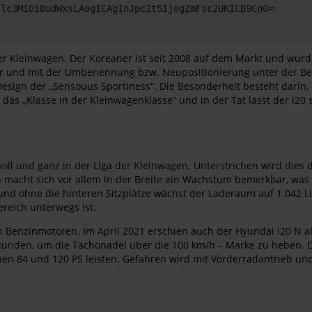
Jlc3MiOiBudWxsLAogICAgInJpc2t5IjogZmFsc2UKICB9Cn0=
 der Kleinwagen. Der Koreaner ist seit 2008 auf dem Markt und w
r und mit der Umbenennung bzw. Neupositionierung unter der Beze
 Design der „Sensouus Sportiness“. Die Besonderheit besteht darin
t das „Klasse in der Kleinwagenklasse“ und in der Tat lässt der i20 
voll und ganz in der Liga der Kleinwagen. Unterstrichen wird dies
 macht sich vor allem in der Breite ein Wachstum bemerkbar, was 
d ohne die hinteren Sitzplätze wächst der Laderaum auf 1.042 Lite
ereich unterwegs ist.
an Benzinmotoren. Im April 2021 erschien auch der Hyundai i20 N 
ekunden, um die Tachonadel über die 100 km/h – Marke zu heben. D
schen 84 und 120 PS leisten. Gefahren wird mit Vorderradantrieb 