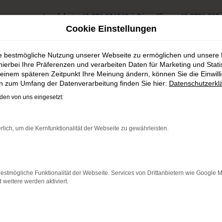
Landshut
+49 871 931560
|
Dingolfing
+49 8731 325
Cookie Einstellungen
ie bestmögliche Nutzung unserer Webseite zu ermöglichen und unsere
hierbei Ihre Präferenzen und verarbeiten Daten für Marketing und Stati
einem späteren Zeitpunkt Ihre Meinung ändern, können Sie die Einwillig
en zum Umfang der Datenverarbeitung finden Sie hier:
Datenschutzerkl
rführwagen in Landsberg am Lech günstig kaufen
en von uns eingesetzt:
in Landsberg am Lech günst
rlich, um die Kernfunktionalität der Webseite zu gewährleisten.
: Network Error
estmögliche Funktionalität der Webseite. Services von Drittanbietern wie Google 
 ist ein Fehler aufgetreten.
eitere werden aktiviert.
ein paar Tipps, die dir helfen können:
üfe deine Firewall und deine Internetverbindung.
andere Webseiten, zum Beispiel deine Suchmaschine?