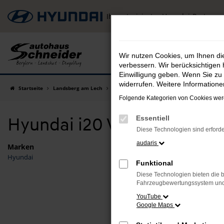
Zum
Ihr autorisierter Hyundai-Partner
Hauptinhalt
springen
Wir nutzen Cookies, um Ihnen d
verbessern. Wir berücksichtigen 
Einwilligung geben. Wenn Sie zu 
widerrufen. Weitere Information
Startseite
Landsberg am Lech
Hyundai
Hyundai i20
Hyundai i20 Vo
Folgende Kategorien von Cookies werd
Hyundai i20 Vorführwagen 
Essentiell
Diese Technologien sind erforde
audaris
Marken
Hyundai
Fehler
Funktional
Diese Technologien bieten die b
Beim Laden
Fahrzeugbewertungssystem und w
Hier sind 
YouTube
Google Maps
Überpr
Laden 