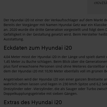
cHJvZ3
Der Hyundai i20 ist einer der Verkaufsschlager auf dem Markt
Bereits der Vorgänger mit Namen Hyundai Getz war ein Klassike
an. 2020 wurde die dritte Generation vorgestellt und folgt dem
Gefälligkeit in der Gestaltung gesetzt wird. Beim Hersteller heiß
Ausstattung.
Eckdaten zum Hyundai i20
4,04 Meter misst der Hyundai i20 in der Länge und spielt damit 
1,45 Meter zu Buche schlagen. Beim Blick über die Generationen
plus fünf erwachsene Personen sind ohne Weiteres darstellbar un
dem der Hyundai i20 mit 10,90 Meter ebenfalls voll im grünen B
Angetrieben wird der Hyundai i20 von einer ganzen Breitseite 
wahrlich sehen lassen und liegen in 230 km/h Spitze und 6,2 S
Dreizylinder oder -Vierzylinder, die als Sauger oder Turbo zwi
Doppelkupplungsgetriebe mit sieben Gängen.
Extras des Hyundai i20