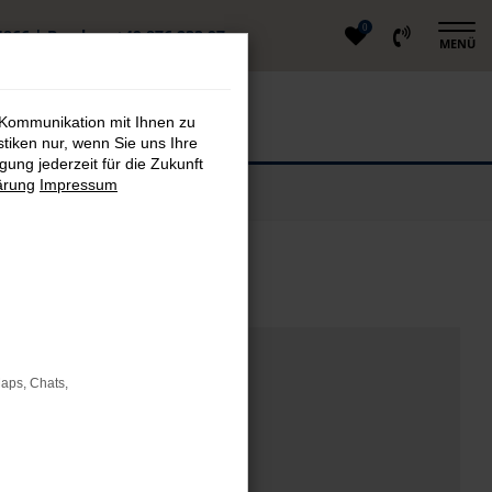
0
4866
|
Berglern
+49 876 233 97
MENÜ
 Kommunikation mit Ihnen zu
stiken nur, wenn Sie uns Ihre
ung jederzeit für die Zukunft
ärung
Impressum
ig kaufen
Maps, Chats,