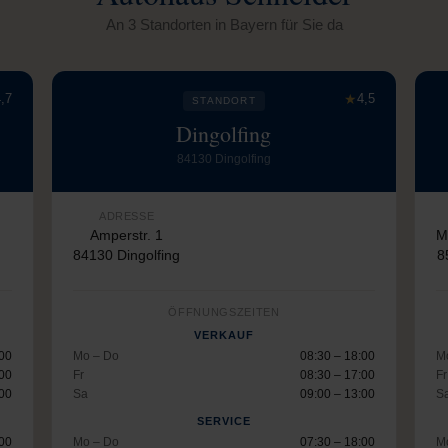
An 3 Standorten in Bayern für Sie da
,7
★
4,5
STANDORT
Dingolfing
84130 Dingolfing
ADRESSE
Amperstr. 1
M
84130 Dingolfing
8
ÖFFNUNGSZEITEN
VERKAUF
:00
Mo – Do
08:30 – 18:00
M
:00
Fr
08:30 – 17:00
Fr
:00
Sa
09:00 – 13:00
S
SERVICE
:00
Mo – Do
07:30 – 18:00
M