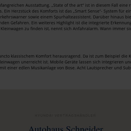
angreichen Ausstattung. „State of the art“ ist in diesem Fall eine 
. Ein Herzstück des Komforts ist das „Smart Sense“- System für e
kehrswarner sowie einem Spurhalteassistent. Darüber hinaus biet
n Gefahren. Ein weiteres Highlight ist die integrierte Erkennun
Kleinwagen zu finden ist, nennt sich Anfahralarm. Wann immer si
 puncto klassischem Komfort herausragend. Da ist zum Beispiel die 
nwagen unerreicht ist. Mobile Geräte lassen sich integrieren und 
ut mit einer edlen Musikanlage von Bose. Acht Lautsprecher und S
HYUNDAI VERTRAGSHÄNDLER
Autohaus Schneider