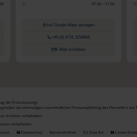
:00
Fr
07:30 – 17:00
Fr
Auf Google Maps anzeigen
+49 (0) 8731 3254866
E-Mail schreiben
ag der Erstzulassung).
gegenüber der ehemaligen unverbindlichen Preisempfehlung des Herstellers am T
se. Irrtümer vorbehalten.
rtümer vorbehalten.
essum
Datenschutz
Barrierefreiheit
EU Data Act
Cookie Einst