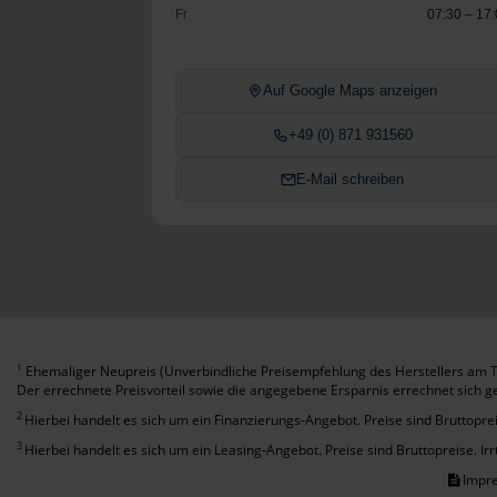
Fr
07:30 – 17
Auf Google Maps anzeigen
+49 (0) 871 931560
E-Mail schreiben
Ehemaliger Neupreis (Unverbindliche Preisempfehlung des Herstellers am T
1
Der errechnete Preisvorteil sowie die angegebene Ersparnis errechnet sich 
2
Hierbei handelt es sich um ein Finanzierungs-Angebot. Preise sind Bruttoprei
3
Hierbei handelt es sich um ein Leasing-Angebot. Preise sind Bruttopreise. Ir
Impr