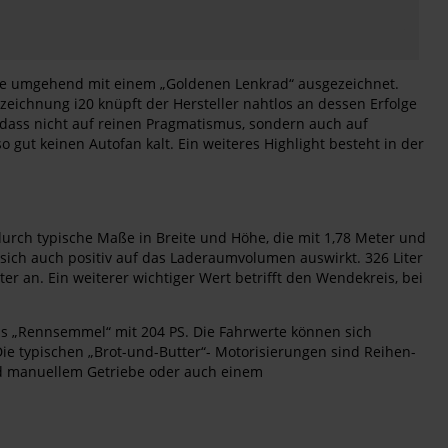
urde umgehend mit einem „Goldenen Lenkrad“ ausgezeichnet.
ichnung i20 knüpft der Hersteller nahtlos an dessen Erfolge
, dass nicht auf reinen Pragmatismus, sondern auch auf
so gut keinen Autofan kalt. Ein weiteres Highlight besteht in der
 durch typische Maße in Breite und Höhe, die mit 1,78 Meter und
sich auch positiv auf das Laderaumvolumen auswirkt. 326 Liter
r an. Ein weiterer wichtiger Wert betrifft den Wendekreis, bei
als „Rennsemmel“ mit 204 PS. Die Fahrwerte können sich
ie typischen „Brot-und-Butter“- Motorisierungen sind Reihen-
und manuellem Getriebe oder auch einem