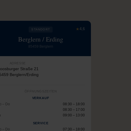
★
4,6
STANDORT
Berglern / Erding
85459 Berglern
ADRESSE
oosburger Straße 21
5459 Berglern/Erding
ÖFFNUNGSZEITEN
VERKAUF
o – Do
08:30 – 18:00
08:30 – 17:00
a
09:00 – 13:00
SERVICE
o – Do
07:30 – 18:00