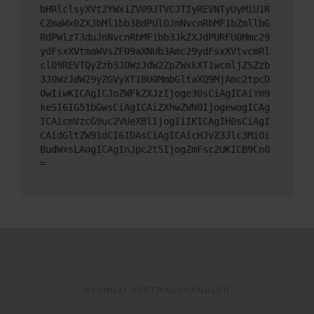
bHRlclsyXVt2YWx1ZV09JTVCJTIyREVNTyUyMiU1R
CZmaWx0ZXJbMl1bb3BdPUlOJnNvcnRbMF1bZmllbG
RdPWlzT3duJnNvcnRbMF1bb3JkZXJdPURFU0Mmc29
ydFsxXVtmaWVsZF09aXNUb3Amc29ydFsxXVtvcmRl
cl09REVTQyZzb3J0WzJdW2ZpZWxkXT1wcmljZSZzb
3J0WzJdW29yZGVyXT1BU0MmbGltaXQ9MjAmc2tpcD
0wIiwKICAgICJoZWFkZXJzIjoge30sCiAgICAiYm9
keSI6IG51bGwsCiAgICAiZXhwZWN0IjogewogICAg
ICAicmVzcG9uc2VUeXBlIjogIiIKICAgIH0sCiAgI
CAidGltZW91dCI6IDAsCiAgICAicHJvZ3Jlc3MiOi
BudWxsLAogICAgInJpc2t5IjogZmFsc2UKICB9Cn0
=
HYUNDAI VERTRAGSHÄNDLER