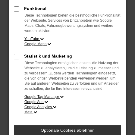
Fehler: Network Error
Funktional
Diese Technologien bieten die bestmögliche Funktionalität
Beim Laden ist ein Fehler aufgetreten.
der Webseite. Services von Drittanbietern wie Google
Hier sind ein paar Tipps, die dir helfen können:
Maps, Chats, Fahrzeugbewertungssystem und weitere
werden aktiviert.
Überprüfe deine Firewall und deine
YouTube
Internetverbindung.
Google Maps
Laden andere Webseiten, zum Beispiel deine
Suchmaschine?
Statistik und Marketing
Prüfe deine Browsererweiterungen.
Diese Technologien ermöglichen es uns, die Nutzung der
Manche Erweiterungen, wie Werbeblocker, können
Webseite zu analysieren, um die Leistung zu messen und
das Laden bestimmter Seiten verhindern.
zu verbessern. Zudem werden Technologien eingesetzt,
die von dritten Werbetreibenden verwendet werden, um
Funktioniert die Seite in einem anderen Browser
Sie auf anderen Webseiten zu verfolgen und um Anzeigen
oder in einem privaten Fenster?
zu schalten, die für Ihre Interessen relevant sind.
Starte dein Gerät neu.
Google Tag Manager
Das kann manchmal helfen, vorübergehende
Google Ads
Probleme zu beheben.
Google Analytics
Meta
Stelle sicher, dass dein Browser und dein
Betriebssystem auf dem neuesten Stand sind.
Veraltete Software birgt nicht nur ein
Optionale Cookies ablehnen