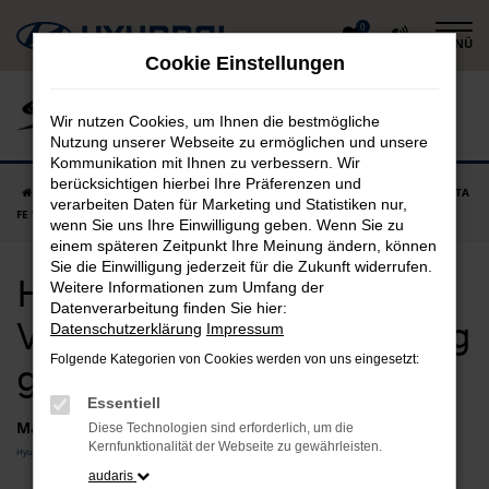
Zum
0
MENÜ
Hauptinhalt
Cookie Einstellungen
springen
Wir nutzen Cookies, um Ihnen die bestmögliche
Nutzung unserer Webseite zu ermöglichen und unsere
Kommunikation mit Ihnen zu verbessern. Wir
berücksichtigen hierbei Ihre Präferenzen und
Startseite
Ismaning
Hyundai
Hyundai SANTA FE
Hyundai SANTA
verarbeiten Daten für Marketing und Statistiken nur,
FE Vorführwagen in Ismaning günstig kaufen
wenn Sie uns Ihre Einwilligung geben. Wenn Sie zu
einem späteren Zeitpunkt Ihre Meinung ändern, können
Sie die Einwilligung jederzeit für die Zukunft widerrufen.
Hyundai SANTA FE
Weitere Informationen zum Umfang der
Datenverarbeitung finden Sie hier:
Vorführwagen in Ismaning
Datenschutzerklärung
Impressum
Folgende Kategorien von Cookies werden von uns eingesetzt:
günstig kaufen
Essentiell
Marken
Diese Technologien sind erforderlich, um die
Kernfunktionalität der Webseite zu gewährleisten.
Hyundai
audaris