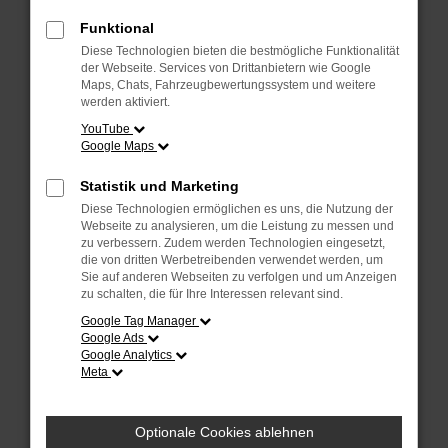
Fehler: Network Error
Funktional
Diese Technologien bieten die bestmögliche Funktionalität
Beim Laden ist ein Fehler aufgetreten.
der Webseite. Services von Drittanbietern wie Google
Hier sind ein paar Tipps, die dir helfen können:
Maps, Chats, Fahrzeugbewertungssystem und weitere
werden aktiviert.
Überprüfe deine Firewall und deine
YouTube
Internetverbindung.
Google Maps
Laden andere Webseiten, zum Beispiel deine
Suchmaschine?
Statistik und Marketing
Prüfe deine Browsererweiterungen.
Diese Technologien ermöglichen es uns, die Nutzung der
Manche Erweiterungen, wie Werbeblocker, können
Webseite zu analysieren, um die Leistung zu messen und
das Laden bestimmter Seiten verhindern.
zu verbessern. Zudem werden Technologien eingesetzt,
die von dritten Werbetreibenden verwendet werden, um
Funktioniert die Seite in einem anderen Browser
Sie auf anderen Webseiten zu verfolgen und um Anzeigen
oder in einem privaten Fenster?
zu schalten, die für Ihre Interessen relevant sind.
Starte dein Gerät neu.
Google Tag Manager
Das kann manchmal helfen, vorübergehende
Google Ads
Probleme zu beheben.
Google Analytics
Meta
Stelle sicher, dass dein Browser und dein
Betriebssystem auf dem neuesten Stand sind.
Veraltete Software birgt nicht nur ein
Optionale Cookies ablehnen