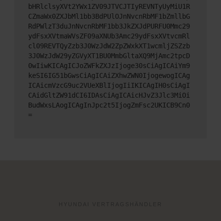
bHRlclsyXVt2YWx1ZV09JTVCJTIyREVNTyUyMiU1R
CZmaWx0ZXJbMl1bb3BdPUlOJnNvcnRbMF1bZmllbG
RdPWlzT3duJnNvcnRbMF1bb3JkZXJdPURFU0Mmc29
ydFsxXVtmaWVsZF09aXNUb3Amc29ydFsxXVtvcmRl
cl09REVTQyZzb3J0WzJdW2ZpZWxkXT1wcmljZSZzb
3J0WzJdW29yZGVyXT1BU0MmbGltaXQ9MjAmc2tpcD
0wIiwKICAgICJoZWFkZXJzIjoge30sCiAgICAiYm9
keSI6IG51bGwsCiAgICAiZXhwZWN0IjogewogICAg
ICAicmVzcG9uc2VUeXBlIjogIiIKICAgIH0sCiAgI
CAidGltZW91dCI6IDAsCiAgICAicHJvZ3Jlc3MiOi
BudWxsLAogICAgInJpc2t5IjogZmFsc2UKICB9Cn0
=
HYUNDAI VERTRAGSHÄNDLER