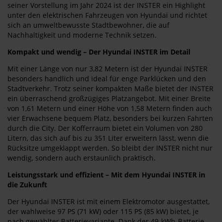
seiner Vorstellung im Jahr 2024 ist der INSTER ein Highlight
unter den elektrischen Fahrzeugen von Hyundai und richtet
sich an umweltbewusste Stadtbewohner, die auf
Nachhaltigkeit und moderne Technik setzen.
Kompakt und wendig – Der Hyundai INSTER im Detail
Mit einer Länge von nur 3,82 Metern ist der Hyundai INSTER
besonders handlich und ideal für enge Parklücken und den
Stadtverkehr. Trotz seiner kompakten Maße bietet der INSTER
ein überraschend großzügiges Platzangebot. Mit einer Breite
von 1,61 Metern und einer Höhe von 1,58 Metern finden auch
vier Erwachsene bequem Platz, besonders bei kurzen Fahrten
durch die City. Der Kofferraum bietet ein Volumen von 280
Litern, das sich auf bis zu 351 Liter erweitern lässt, wenn die
Rücksitze umgeklappt werden. So bleibt der INSTER nicht nur
wendig, sondern auch erstaunlich praktisch.
Leistungsstark und effizient – Mit dem Hyundai INSTER in
die Zukunft
Der Hyundai INSTER ist mit einem Elektromotor ausgestattet,
der wahlweise 97 PS (71 kW) oder 115 PS (85 kW) bietet, je
nach gewählter Batterievariante. Dank der 49-kWh-Batterie