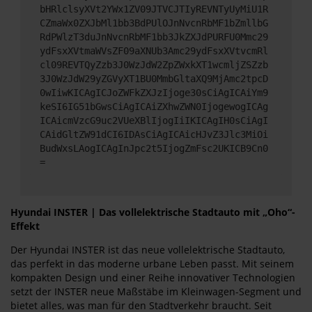
bHRlclsyXVt2YWx1ZV09JTVCJTIyREVNTyUyMiU1R
CZmaWx0ZXJbMl1bb3BdPUlOJnNvcnRbMF1bZmllbG
RdPWlzT3duJnNvcnRbMF1bb3JkZXJdPURFU0Mmc29
ydFsxXVtmaWVsZF09aXNUb3Amc29ydFsxXVtvcmRl
cl09REVTQyZzb3J0WzJdW2ZpZWxkXT1wcmljZSZzb
3J0WzJdW29yZGVyXT1BU0MmbGltaXQ9MjAmc2tpcD
0wIiwKICAgICJoZWFkZXJzIjoge30sCiAgICAiYm9
keSI6IG51bGwsCiAgICAiZXhwZWN0IjogewogICAg
ICAicmVzcG9uc2VUeXBlIjogIiIKICAgIH0sCiAgI
CAidGltZW91dCI6IDAsCiAgICAicHJvZ3Jlc3MiOi
BudWxsLAogICAgInJpc2t5IjogZmFsc2UKICB9Cn0
=
Hyundai INSTER | Das vollelektrische Stadtauto mit „Oho“-
Effekt
Der Hyundai INSTER ist das neue vollelektrische Stadtauto,
das perfekt in das moderne urbane Leben passt. Mit seinem
kompakten Design und einer Reihe innovativer Technologien
setzt der INSTER neue Maßstäbe im Kleinwagen-Segment und
bietet alles, was man für den Stadtverkehr braucht. Seit