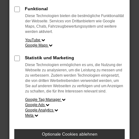
Fehler: Network Error
Funktional
Diese Technologien bieten die bestmögliche Funktionalität
Beim Laden ist ein Fehler aufgetreten.
der Webseite. Services von Drittanbietern wie Google
Hier sind ein paar Tipps, die dir helfen können:
Maps, Chats, Fahrzeugbewertungssystem und weitere
werden aktiviert.
Überprüfe deine Firewall und deine
YouTube
Internetverbindung.
Google Maps
Laden andere Webseiten, zum Beispiel deine
Suchmaschine?
Statistik und Marketing
Prüfe deine Browsererweiterungen.
Diese Technologien ermöglichen es uns, die Nutzung der
Manche Erweiterungen, wie Werbeblocker, können
Webseite zu analysieren, um die Leistung zu messen und
das Laden bestimmter Seiten verhindern.
zu verbessern. Zudem werden Technologien eingesetzt,
die von dritten Werbetreibenden verwendet werden, um
Funktioniert die Seite in einem anderen Browser
Sie auf anderen Webseiten zu verfolgen und um Anzeigen
oder in einem privaten Fenster?
zu schalten, die für Ihre Interessen relevant sind.
Starte dein Gerät neu.
Google Tag Manager
Das kann manchmal helfen, vorübergehende
Google Ads
Probleme zu beheben.
Google Analytics
Meta
Stelle sicher, dass dein Browser und dein
Betriebssystem auf dem neuesten Stand sind.
Veraltete Software birgt nicht nur ein
Optionale Cookies ablehnen