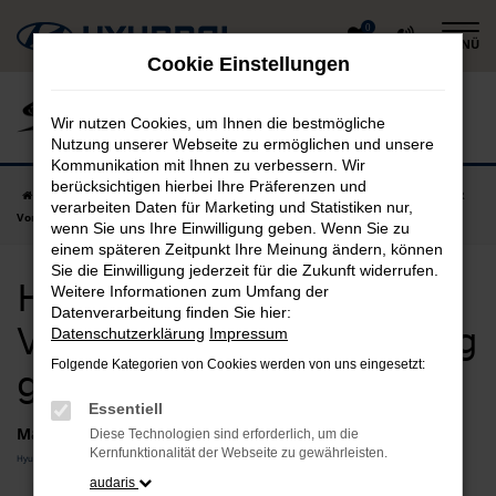
Zum
0
MENÜ
Hauptinhalt
Cookie Einstellungen
springen
Wir nutzen Cookies, um Ihnen die bestmögliche
Nutzung unserer Webseite zu ermöglichen und unsere
Kommunikation mit Ihnen zu verbessern. Wir
berücksichtigen hierbei Ihre Präferenzen und
Startseite
Ismaning
Hyundai
Hyundai INSTER
Hyundai INSTER
verarbeiten Daten für Marketing und Statistiken nur,
Vorführwagen in Ismaning günstig kaufen
wenn Sie uns Ihre Einwilligung geben. Wenn Sie zu
einem späteren Zeitpunkt Ihre Meinung ändern, können
Sie die Einwilligung jederzeit für die Zukunft widerrufen.
Hyundai INSTER
Weitere Informationen zum Umfang der
Datenverarbeitung finden Sie hier:
Vorführwagen in Ismaning
Datenschutzerklärung
Impressum
Folgende Kategorien von Cookies werden von uns eingesetzt:
günstig kaufen
Essentiell
Marken
Diese Technologien sind erforderlich, um die
Kernfunktionalität der Webseite zu gewährleisten.
Hyundai
audaris