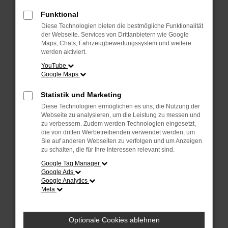
Fehler: Network Error
Funktional
Diese Technologien bieten die bestmögliche Funktionalität
Beim Laden ist ein Fehler aufgetreten.
der Webseite. Services von Drittanbietern wie Google
Hier sind ein paar Tipps, die dir helfen können:
Maps, Chats, Fahrzeugbewertungssystem und weitere
werden aktiviert.
Überprüfe deine Firewall und deine
YouTube
Internetverbindung.
Google Maps
Laden andere Webseiten, zum Beispiel deine
Suchmaschine?
Statistik und Marketing
Prüfe deine Browsererweiterungen.
Diese Technologien ermöglichen es uns, die Nutzung der
Manche Erweiterungen, wie Werbeblocker, können
Webseite zu analysieren, um die Leistung zu messen und
das Laden bestimmter Seiten verhindern.
zu verbessern. Zudem werden Technologien eingesetzt,
die von dritten Werbetreibenden verwendet werden, um
Funktioniert die Seite in einem anderen Browser
Sie auf anderen Webseiten zu verfolgen und um Anzeigen
oder in einem privaten Fenster?
zu schalten, die für Ihre Interessen relevant sind.
Starte dein Gerät neu.
Google Tag Manager
Das kann manchmal helfen, vorübergehende
Google Ads
Probleme zu beheben.
Google Analytics
Meta
Stelle sicher, dass dein Browser und dein
Betriebssystem auf dem neuesten Stand sind.
Veraltete Software birgt nicht nur ein
Optionale Cookies ablehnen