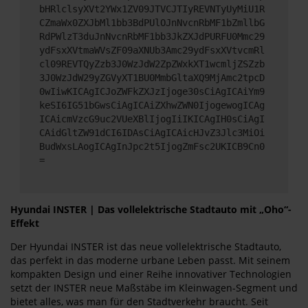
bHRlclsyXVt2YWx1ZV09JTVCJTIyREVNTyUyMiU1R
CZmaWx0ZXJbMl1bb3BdPUlOJnNvcnRbMF1bZmllbG
RdPWlzT3duJnNvcnRbMF1bb3JkZXJdPURFU0Mmc29
ydFsxXVtmaWVsZF09aXNUb3Amc29ydFsxXVtvcmRl
cl09REVTQyZzb3J0WzJdW2ZpZWxkXT1wcmljZSZzb
3J0WzJdW29yZGVyXT1BU0MmbGltaXQ9MjAmc2tpcD
0wIiwKICAgICJoZWFkZXJzIjoge30sCiAgICAiYm9
keSI6IG51bGwsCiAgICAiZXhwZWN0IjogewogICAg
ICAicmVzcG9uc2VUeXBlIjogIiIKICAgIH0sCiAgI
CAidGltZW91dCI6IDAsCiAgICAicHJvZ3Jlc3MiOi
BudWxsLAogICAgInJpc2t5IjogZmFsc2UKICB9Cn0
=
Hyundai INSTER | Das vollelektrische Stadtauto mit „Oho“-
Effekt
Der Hyundai INSTER ist das neue vollelektrische Stadtauto,
das perfekt in das moderne urbane Leben passt. Mit seinem
kompakten Design und einer Reihe innovativer Technologien
setzt der INSTER neue Maßstäbe im Kleinwagen-Segment und
bietet alles, was man für den Stadtverkehr braucht. Seit