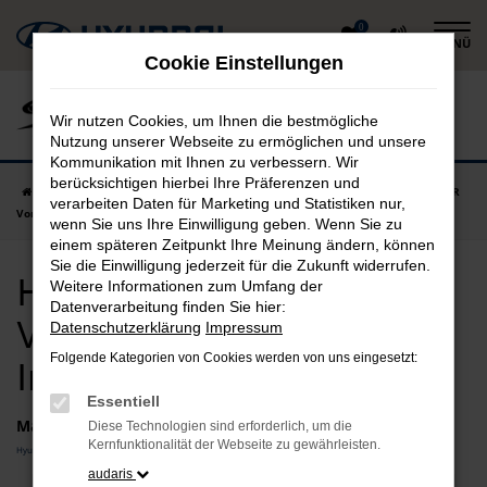
Zum
0
MENÜ
Hauptinhalt
Cookie Einstellungen
springen
Wir nutzen Cookies, um Ihnen die bestmögliche
Nutzung unserer Webseite zu ermöglichen und unsere
Kommunikation mit Ihnen zu verbessern. Wir
berücksichtigen hierbei Ihre Präferenzen und
Startseite
Ingolstadt
Hyundai
Hyundai INSTER
Hyundai INSTER
verarbeiten Daten für Marketing und Statistiken nur,
Vorführwagen in Ingolstadt günstig kaufen
wenn Sie uns Ihre Einwilligung geben. Wenn Sie zu
einem späteren Zeitpunkt Ihre Meinung ändern, können
Sie die Einwilligung jederzeit für die Zukunft widerrufen.
Hyundai INSTER
Weitere Informationen zum Umfang der
Datenverarbeitung finden Sie hier:
Vorführwagen in
Datenschutzerklärung
Impressum
Folgende Kategorien von Cookies werden von uns eingesetzt:
Ingolstadt günstig kaufen
Essentiell
Marken
Diese Technologien sind erforderlich, um die
Kernfunktionalität der Webseite zu gewährleisten.
Hyundai
audaris