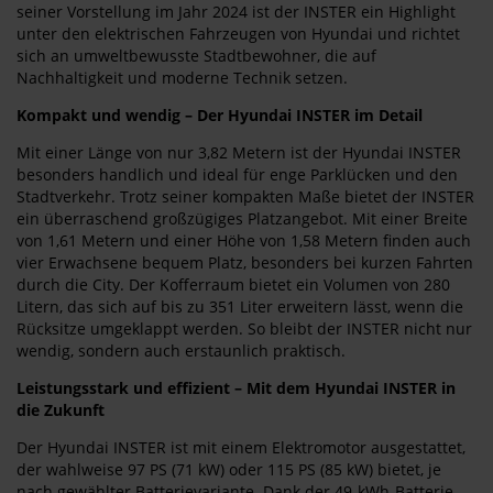
seiner Vorstellung im Jahr 2024 ist der INSTER ein Highlight
unter den elektrischen Fahrzeugen von Hyundai und richtet
sich an umweltbewusste Stadtbewohner, die auf
Nachhaltigkeit und moderne Technik setzen.
Kompakt und wendig – Der Hyundai INSTER im Detail
Mit einer Länge von nur 3,82 Metern ist der Hyundai INSTER
besonders handlich und ideal für enge Parklücken und den
Stadtverkehr. Trotz seiner kompakten Maße bietet der INSTER
ein überraschend großzügiges Platzangebot. Mit einer Breite
von 1,61 Metern und einer Höhe von 1,58 Metern finden auch
vier Erwachsene bequem Platz, besonders bei kurzen Fahrten
durch die City. Der Kofferraum bietet ein Volumen von 280
Litern, das sich auf bis zu 351 Liter erweitern lässt, wenn die
Rücksitze umgeklappt werden. So bleibt der INSTER nicht nur
wendig, sondern auch erstaunlich praktisch.
Leistungsstark und effizient – Mit dem Hyundai INSTER in
die Zukunft
Der Hyundai INSTER ist mit einem Elektromotor ausgestattet,
der wahlweise 97 PS (71 kW) oder 115 PS (85 kW) bietet, je
nach gewählter Batterievariante. Dank der 49-kWh-Batterie