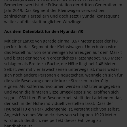
Bemerkenswert ist die Präsentation der dritten Generation im
Jahr 2019. Das Segment der Kleinwagen verwaist bei
zahlreichen Herstellern und doch setzt Hyundai konsequent
weiter auf die stadttauglichen Winzlinge.
Aus dem Datenblatt für den Hyundai i10
Mit einer Länge von gerade einmal 3,67 Meter passt der i10
perfekt in das Segment der Kleinstwagen. Unterboten wird
das Modell nur von sehr wenigen Fahrzeugen auf dem Mark t
und bietet dennoch ein ordentliches Platzangebot. 1,68 Meter
schlagen als Breite zu Buche, die Höhe liegt bei 1,48 Meter.
Selbst, wer mit vier Erwachsenen unterwegs ist, muss weder
sich noch andere Personen einquetschen, wenngleich sich für
die volle Besetzung eher die kurze Strecken in der City
eignen. Als Kofferraumvolumen werden 252 Liter angegeben
und wenn die hinteren Sitze umgeklappt sind, eröffnen sich
sogar 1.050 Liter. Eine Besonderheit stellt der Ladeboden dar,
der sich in der Höhe individuell verstellen lässt. Dass der
Hyundai i10 ein Parklückengenie ist, versteht sich von selbst.
Angesichts eines Wendekreises von schlappen 10,20 Meter
wird auch deutlich, wie perfekt dieses Fahrzeug zu
handhaben ist.