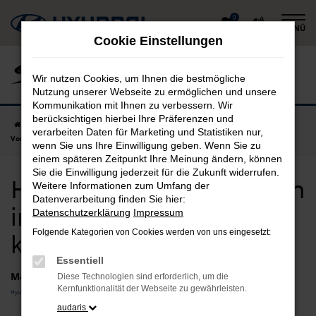
Zum
0
MENÜ
Hauptinhalt
Cookie Einstellungen
springen
Wir nutzen Cookies, um Ihnen die bestmögliche
Nutzung unserer Webseite zu ermöglichen und unsere
Kommunikation mit Ihnen zu verbessern. Wir
berücksichtigen hierbei Ihre Präferenzen und
Startseite
Garching
Hyundai
Hyundai i10
Hyundai i10
verarbeiten Daten für Marketing und Statistiken nur,
Vorführwagen in Garching günstig kaufen
wenn Sie uns Ihre Einwilligung geben. Wenn Sie zu
einem späteren Zeitpunkt Ihre Meinung ändern, können
Sie die Einwilligung jederzeit für die Zukunft widerrufen.
Hyundai i10 Vorführwagen
Weitere Informationen zum Umfang der
Datenverarbeitung finden Sie hier:
in Garching günstig
Datenschutzerklärung
Impressum
Folgende Kategorien von Cookies werden von uns eingesetzt:
kaufen
Essentiell
Marken
Diese Technologien sind erforderlich, um die
Kernfunktionalität der Webseite zu gewährleisten.
Hyundai
audaris