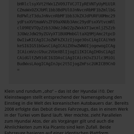
bHRlclsyXVt2YWx1ZV09JTVCJTIyREVNTyUyMiU1R
CZmaWx0ZXJbMl1bb3BdPUlOJnNvcnRbMF1bZmllbG
RdPWlzT3duJnNvcnRbMF1bb3JkZXJdPURFU0Mmc29
ydFsxXVtmaWVsZF09aXNUb3Amc29ydFsxXVtvcmRl
cl09REVTQyZzb3J0WzJdW2ZpZWxkXT1wcmljZSZzb
3J0WzJdW29yZGVyXT1BU0MmbGltaXQ9MjAmc2tpcD
0wIiwKICAgICJoZWFkZXJzIjoge30sCiAgICAiYm9
keSI6IG51bGwsCiAgICAiZXhwZWN0IjogewogICAg
ICAicmVzcG9uc2VUeXBlIjogIiIKICAgIH0sCiAgI
CAidGltZW91dCI6IDAsCiAgICAicHJvZ3Jlc3MiOi
BudWxsLAogICAgInJpc2t5IjogZmFsc2UKICB9Cn0
=
Klein und rundum „oho“ – das ist der Hyundai i10. Der
Kleinstwagen stellt entsprechend der Namensgebung den
Einstieg in die Welt des koreanischen Autobauers dar. Bereits
2008 erfolgte das Debüt dieses Fahrzeugs, das in einem Werk
in der Türkei vom Band läuft. Wer möchte, zieht Parallelen
zum Hyundai Atos, der als Vorgänger gilt und auch die
Ähnlichkeiten zum Kia Picanto sind kein Zufall. Beide
Fahrzeuge basieren auf einer identischen Plattform.