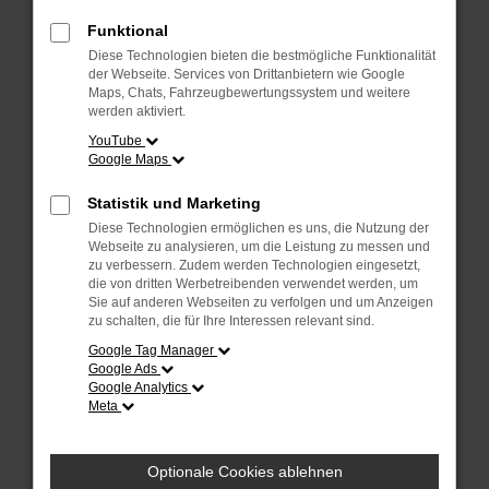
Fehler: Network Error
Funktional
Diese Technologien bieten die bestmögliche Funktionalität
Beim Laden ist ein Fehler aufgetreten.
der Webseite. Services von Drittanbietern wie Google
Hier sind ein paar Tipps, die dir helfen können:
Maps, Chats, Fahrzeugbewertungssystem und weitere
werden aktiviert.
Überprüfe deine Firewall und deine
YouTube
Internetverbindung.
Google Maps
Laden andere Webseiten, zum Beispiel deine
Suchmaschine?
Statistik und Marketing
Prüfe deine Browsererweiterungen.
Diese Technologien ermöglichen es uns, die Nutzung der
Manche Erweiterungen, wie Werbeblocker, können
Webseite zu analysieren, um die Leistung zu messen und
das Laden bestimmter Seiten verhindern.
zu verbessern. Zudem werden Technologien eingesetzt,
die von dritten Werbetreibenden verwendet werden, um
Funktioniert die Seite in einem anderen Browser
Sie auf anderen Webseiten zu verfolgen und um Anzeigen
oder in einem privaten Fenster?
zu schalten, die für Ihre Interessen relevant sind.
Starte dein Gerät neu.
Google Tag Manager
Das kann manchmal helfen, vorübergehende
Google Ads
Probleme zu beheben.
Google Analytics
Meta
Stelle sicher, dass dein Browser und dein
Betriebssystem auf dem neuesten Stand sind.
Veraltete Software birgt nicht nur ein
Optionale Cookies ablehnen