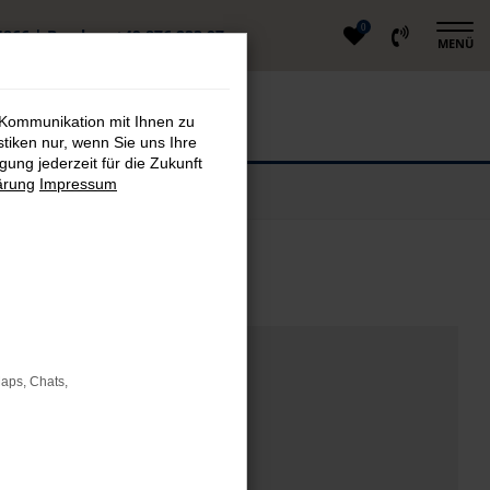
0
4866
|
Berglern
+49 876 233 97
MENÜ
 Kommunikation mit Ihnen zu
stiken nur, wenn Sie uns Ihre
ung jederzeit für die Zukunft
ärung
Impressum
Maps, Chats,