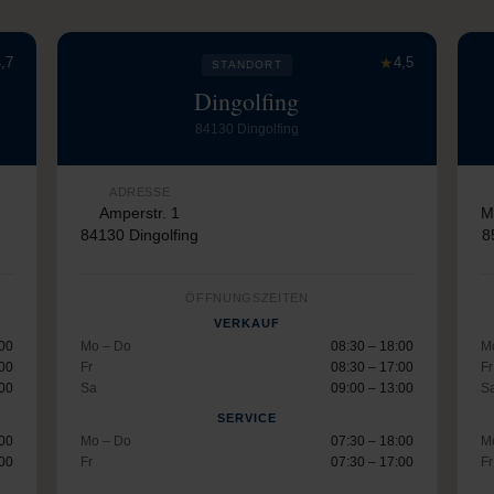
,7
★
4,5
STANDORT
Dingolfing
84130 Dingolfing
ADRESSE
Amperstr. 1
M
84130 Dingolfing
8
ÖFFNUNGSZEITEN
VERKAUF
:00
Mo – Do
08:30 – 18:00
M
:00
Fr
08:30 – 17:00
Fr
:00
Sa
09:00 – 13:00
S
SERVICE
:00
Mo – Do
07:30 – 18:00
M
:00
Fr
07:30 – 17:00
Fr