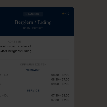
★
4,6
STANDORT
Berglern / Erding
85459 Berglern
ADRESSE
oosburger Straße 21
5459 Berglern/Erding
ÖFFNUNGSZEITEN
VERKAUF
o – Do
08:30 – 18:00
08:30 – 17:00
a
09:00 – 13:00
SERVICE
o – Do
07:30 – 18:00
07:30 – 17:00