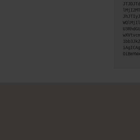
JTJDJT
lMjI2M
JhJTIy
WQlMjI
U3RhdG
wXVtvc
1bb3Jk
iAgICA
OiBmYW