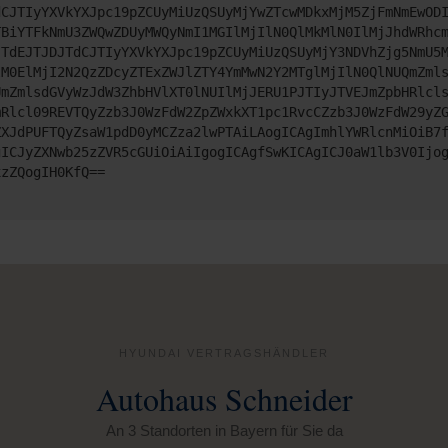
dCJTIyYXVkYXJpc19pZCUyMiUzQSUyMjYwZTcwMDkxMjM5ZjFmNmEwOD
TBiYTFkNmU3ZWQwZDUyMWQyNmI1MGIlMjIlN0QlMkMlN0IlMjJhdWRhc
JTdEJTJDJTdCJTIyYXVkYXJpc19pZCUyMiUzQSUyMjY3NDVhZjg5NmU5
lM0ElMjI2N2QzZDcyZTExZWJlZTY4YmMwN2Y2MTglMjIlN0QlNUQmZml
UmZmlsdGVyWzJdW3ZhbHVlXT0lNUIlMjJERU1PJTIyJTVEJmZpbHRlcl
mRlcl09REVTQyZzb3J0WzFdW2ZpZWxkXT1pc1RvcCZzb3J0WzFdW29yZ
ZXJdPUFTQyZsaW1pdD0yMCZza2lwPTAiLAogICAgImhlYWRlcnMiOiB7
gICJyZXNwb25zZVR5cGUiOiAiIgogICAgfSwKICAgICJ0aW1lb3V0Ijo
xzZQogIH0KfQ==
HYUNDAI VERTRAGSHÄNDLER
Autohaus Schneider
An 3 Standorten in Bayern für Sie da