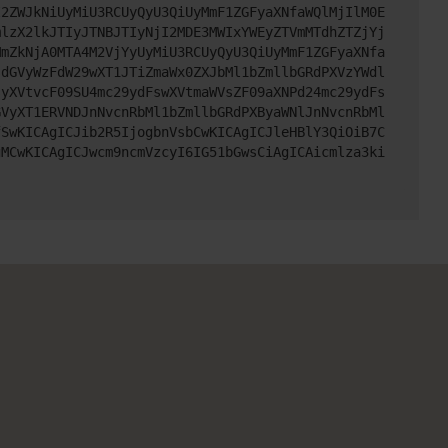
I2ZWJkNiUyMiU3RCUyQyU3QiUyMmF1ZGFyaXNfaWQlMjIlM0E
mlzX2lkJTIyJTNBJTIyNjI2MDE3MWIxYWEyZTVmMTdhZTZjYj
MmZkNjA0MTA4M2VjYyUyMiU3RCUyQyU3QiUyMmF1ZGFyaXNfa
sdGVyWzFdW29wXT1JTiZmaWx0ZXJbMl1bZmllbGRdPXVzYWdl
syXVtvcF09SU4mc29ydFswXVtmaWVsZF09aXNPd24mc29ydFs
GVyXT1ERVNDJnNvcnRbMl1bZmllbGRdPXByaWNlJnNvcnRbMl
fSwKICAgICJib2R5IjogbnVsbCwKICAgICJleHBlY3QiOiB7C
gMCwKICAgICJwcm9ncmVzcyI6IG51bGwsCiAgICAicmlza3ki