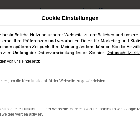
Landshut
+49 871 931560
|
Dingolfing
+49 8731 325
Cookie Einstellungen
ie bestmögliche Nutzung unserer Webseite zu ermöglichen und unsere
hierbei Ihre Präferenzen und verarbeiten Daten für Marketing und Stati
einem späteren Zeitpunkt Ihre Meinung ändern, können Sie die Einwillig
en zum Umfang der Datenverarbeitung finden Sie hier:
Datenschutzerkl
nstig kaufen
en von uns eingesetzt:
ingolfing günstig kaufen
rlich, um die Kernfunktionalität der Webseite zu gewährleisten.
: Network Error
estmögliche Funktionalität der Webseite. Services von Drittanbietern wie Google 
 ist ein Fehler aufgetreten.
eitere werden aktiviert.
ein paar Tipps, die dir helfen können:
üfe deine Firewall und deine Internetverbindung.
andere Webseiten, zum Beispiel deine Suchmaschine?