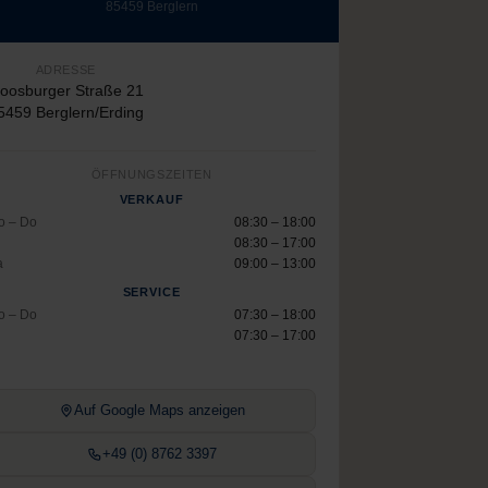
85459 Berglern
ADRESSE
oosburger Straße 21
5459 Berglern/Erding
ÖFFNUNGSZEITEN
VERKAUF
o – Do
08:30 – 18:00
08:30 – 17:00
a
09:00 – 13:00
SERVICE
o – Do
07:30 – 18:00
07:30 – 17:00
Auf Google Maps anzeigen
+49 (0) 8762 3397