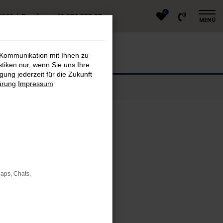
0
4866
|
Berglern
+49 876 233 97
MENÜ
 Kommunikation mit Ihnen zu
stiken nur, wenn Sie uns Ihre
ung jederzeit für die Zukunft
ärung
Impressum
Maps, Chats,