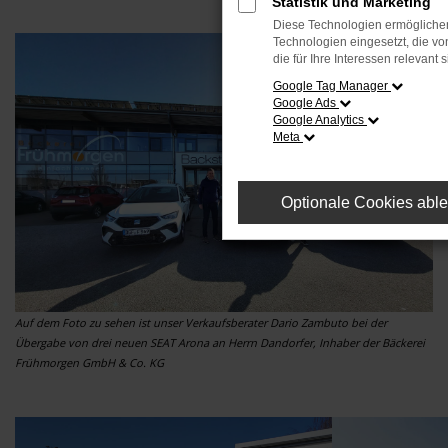
Statistik und Marketing
Diese Technologien ermöglichen
Technologien eingesetzt, die v
die für Ihre Interessen relevant s
Google Tag Manager
Google Ads
Google Analytics
Meta
Optionale Cookies abl
Auf dem Foto zu sehen ist unser Verkaufsberater Dario Zambuto bei der
Übergabe von drei neuen SEAT Arona an Herrn Dandorfer, Inhaber der Bäckerei
Frühmorgen GmbH & Co. KG