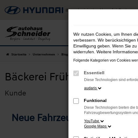
Zum
Ihr autorisierter Hyundai-Partner
Hauptinhalt
springen
Wir nutzen Cookies, um Ihnen d
verbessern. Wir berücksichtigen 
Einwilligung geben. Wenn Sie zu 
widerrufen. Weitere Information
Startseite
Unternehmen
Blog
Folgende Kategorien von Cookies werd
Bäckerei Frühmorgen
Essentiell
Diese Technologien sind erforde
audaris
Kunde
Funktional
Diese Technologien bieten die b
Fahrzeugbewertungssystem und w
Neue Fahrzeuge für die Bäc
YouTube
K
Google Maps