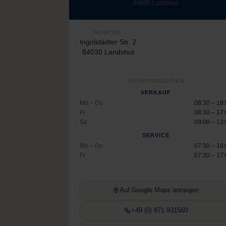
84030 Landshut
ADRESSE
Ingolstädter Str. 2
84030 Landshut
ÖFFNUNGSZEITEN
VERKAUF
Mo – Do
08:30 – 18
Fr
08:30 – 17
Sa
09:00 – 13
SERVICE
Mo – Do
07:30 – 18
Fr
07:30 – 17
Auf Google Maps anzeigen
+49 (0) 871 931560