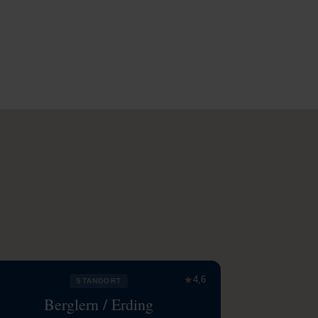
★
4,6
STANDORT
Berglern / Erding