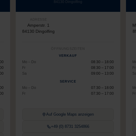
84130 Dingolfing
ADRESSE
Amperstr. 1
M
84130 Dingolfing
8
ÖFFNUNGSZEITEN
VERKAUF
:00
Mo – Do
08:30 – 18:00
M
:00
Fr
08:30 – 17:00
Fr
:00
Sa
09:00 – 13:00
S
SERVICE
:00
Mo – Do
07:30 – 18:00
M
:00
Fr
07:30 – 17:00
Fr
Auf Google Maps anzeigen
+49 (0) 8731 3254866