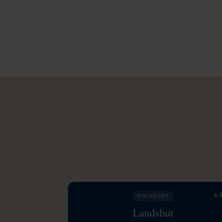
★
4
STANDORT
Landshut