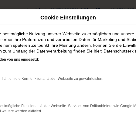
Landshut
+49 871 931560
|
Dingolfing
+49 8731 325
Cookie Einstellungen
ie bestmögliche Nutzung unserer Webseite zu ermöglichen und unsere
hierbei Ihre Präferenzen und verarbeiten Daten für Marketing und Stati
einem späteren Zeitpunkt Ihre Meinung ändern, können Sie die Einwillig
en zum Umfang der Datenverarbeitung finden Sie hier:
Datenschutzerkl
en von uns eingesetzt:
rlich, um die Kernfunktionalität der Webseite zu gewährleisten.
estmögliche Funktionalität der Webseite. Services von Drittanbietern wie Google 
eitere werden aktiviert.
kerei Frühmorgen GmbH & Co.
G