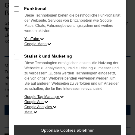
Gebrauchte Elektromodelle mit
Funktional
Batteriezertifikat
Diese Technologien bieten die bestmögliche Funktionalität
der Webseite. Services von Drittanbietern wie Google
Gebrauchte Elektromodelle jetzt ohne Bedenken kaufen oder
Maps, Chats, Fahrzeugbewertungssystem und weitere
finanzieren! Bei uns bekommen Sie gebrauchte
werden aktiviert.
Elektromodelle mit Batteriezertifikat. Nehmen Sie jetzt
YouTube
Kontakt mit uns auf.
Google Maps
Statistik und Marketing
Diese Technologien ermöglichen es uns, die Nutzung der
Mit einem Batteriezertifikat erhalten Sie informationen zum
Webseite zu analysieren, um die Leistung zu messen und
Zustand der Hochvoltbatterie. Das erleichtert die Auswahl
zu verbessern. Zudem werden Technologien eingesetzt,
eines gebrauchten Elektrofahrzeugs. Sie bekommen bei uns
die von dritten Werbetreibenden verwendet werden, um
bei einem gebrauchten Elekrofahrzeug immer ein
Sie auf anderen Webseiten zu verfolgen und um Anzeigen
zu schalten, die für Ihre Interessen relevant sind.
kostenfreies Batteriezertifikat. So sind Sie bei ihrem E-Auto
auf der sicheren Seite.
Google Tag Manager
Google Ads
Google Analytics
Unsere gebrauchten E-Autos
Meta
Optionale Cookies ablehnen